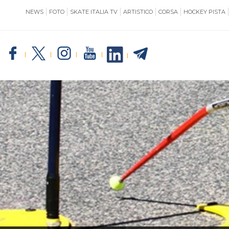
NEWS
FOTO
SKATE ITALIA TV
ARTISTICO
CORSA
HOCKEY PISTA
SKATE ITALIA
TE
GIUSTIZIA
IMPIANTISTICA