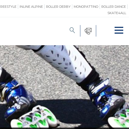
FREESTYLE
INLINE ALPINE
ROLLER DERBY
MONOPATTINO
ROLLER DANCE
SKATE4ALL
FORMAZIONE
O
PROMOZIONE
ONE
SAFEGUARDING