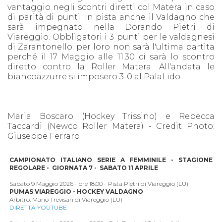
vantaggio negli scontri diretti col Matera in caso
di parità di punti. In pista anche il Valdagno che
sarà impegnato nella Dorando Pietri di
Viareggio. Obbligatori i 3 punti per le valdagnesi
di Zarantonello: per loro non sarà l'ultima partita
perché il 17 Maggio alle 11.30 ci sarà lo scontro
diretto contro la Roller Matera. All'andata le
biancoazzurre si imposero 3-0 al PalaLido.
Maria Boscaro (Hockey Trissino) e Rebecca
Taccardi (Newco Roller Matera) - Credit Photo:
Giuseppe Ferraro
CAMPIONATO ITALIANO SERIE A FEMMINILE - STAGIONE
REGOLARE -
GIORNATA 7 - SABATO 11 APRILE
Sabato 9 Maggio 2026 - ore 18:00 - Pista Pietri di Viareggio (LU)
PUMAS VIAREGGIO - HOCKEY VALDAGNO
Arbitro: Mario Trevisan di Viareggio (LU)
DIRETTA YOUTUBE