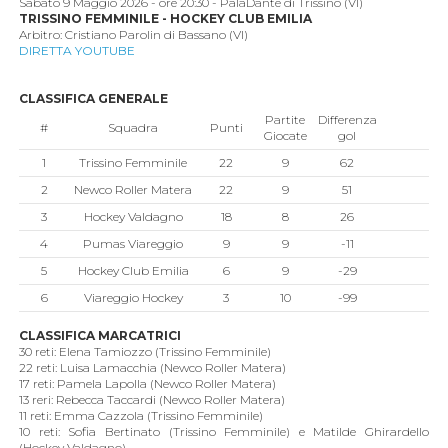
Sabato 9 Maggio 2026 - ore 20:30 - PalaDante di Trissino (VI)
TRISSINO FEMMINILE - HOCKEY CLUB EMILIA
Arbitro: Cristiano Parolin di Bassano (VI)
DIRETTA YOUTUBE
CLASSIFICA GENERALE
Partite
Differenza
#
Squadra
Punti
Giocate
gol
1
Trissino Femminile
22
9
62
2
Newco Roller Matera
22
9
51
3
Hockey Valdagno
18
8
26
4
Pumas Viareggio
9
9
-11
5
Hockey Club Emilia
6
9
-29
6
Viareggio Hockey
3
10
-99
CLASSIFICA MARCATRICI
30 reti: Elena Tamiozzo (Trissino Femminile)
22 reti: Luisa Lamacchia (Newco Roller Matera)
17 reti: Pamela Lapolla (Newco Roller Matera)
13 reri: Rebecca Taccardi (Newco Roller Matera)
11 reti: Emma Cazzola (Trissino Femminile)
10 reti: Sofia Bertinato (Trissino Femminile) e Matilde Ghirardello
(Hockey Valdagno)