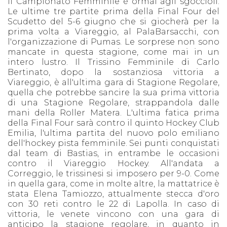
Il Campionato Femminile è ormai agli sgoccioli.
Le ultime tre partite prima della Final Four del
Scudetto del 5-6 giugno che si giocherà per la
prima volta a Viareggio, al PalaBarsacchi, con
l'organizzazione di Pumas. Le sorprese non sono
mancate in questa stagione, come mai in un
intero lustro. Il Trissino Femminile di Carlo
Bertinato, dopo la sostanziosa vittoria a
Viareggio, è all'ultima gara di Stagione Regolare,
quella che potrebbe sancire la sua prima vittoria
di una Stagione Regolare, strappandola dalle
mani della Roller Matera. L'ultima fatica prima
della Final Four sarà contro il quinto Hockey Club
Emilia, l'ultima partita del nuovo polo emiliano
dell'hockey pista femminile. Sei punti conquistati
dal team di Bastias, in entrambe le occasioni
contro il Viareggio Hockey. All'andata a
Correggio, le trissinesi si imposero per 9-0. Come
in quella gara, come in molte altre, la mattatrice è
stata Elena Tamiozzo, attualmente stecca d'oro
con 30 reti contro le 22 di Lapolla. In caso di
vittoria, le venete vincono con una gara di
anticipo la stagione regolare, in quanto in