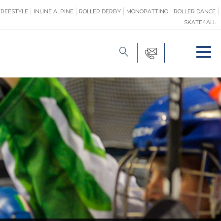
FREESTYLE
INLINE ALPINE
ROLLER DERBY
MONOPATTINO
ROLLER DANCE
SKATE4ALL
FORMAZIONE
O
PROMOZIONE
ONE
SAFEGUARDING