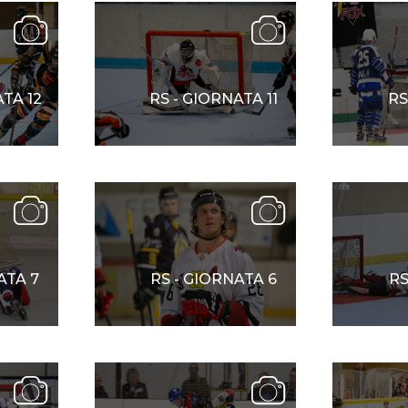
SKATE4ALL
ario
Ricerca Impianti
Feed
Photogallery
Priva
ATA 12
RS - GIORNATA 11
RS
ATA 7
RS - GIORNATA 6
RS