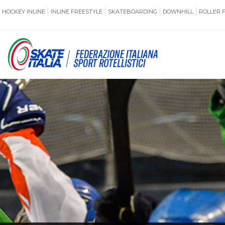
HOCKEY INLINE
INLINE FREESTYLE
SKATEBOARDING
DOWNHILL
ROLLER 
SSERAMENTO
CUG
NORMATIVE
TERRITORI
ANTIDOPING
ASSICURAZI