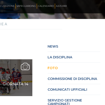
ICURAZIONE
SAFEGUARDING
CALENDARIO
AZZURRI
IE A
SKATE ITALIA TV
HOCKEY PISTA
NEWS
LA DISCIPLINA
SKATEBOARDING
FOTO
INLINE ALPINE
COMMISSIONE DI DISCIPLINA
 - GIORNATA 14
COMUNICATI UFFICIALI
ROLLER DANCE
SERVIZIO GESTIONE
CAMPIONATI