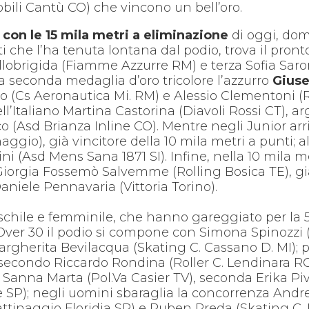
ili Cantù CO) che vincono un bell’oro.
 con le 15 mila metri a eliminazione
di oggi, dome
i che l’ha tenuta lontana dal podio, trova il pront
ollobrigida (Fiamme Azzurre RM) e terza Sofia Saronn
la seconda medaglia d’oro tricolore l’azzurro
Gius
 (Cs Aeronautica Mi. RM) e Alessio Clementoni (Ro
l’Italiano Martina Castorina (Diavoli Rossi CT), ar
o (Asd Brianza Inline CO). Mentre negli Junior ar
gio), già vincitore della 10 mila metri a punti; al
i (Asd Mens Sana 1871 SI). Infine, nella 10 mila met
Giorgia Fossemò Salvemme (Rolling Bosica TE), già 
Daniele Pennavaria (Vittoria Torino).
hile e femminile, che hanno gareggiato per la 5
e Over 30 il podio si compone con Simona Spinozzi 
argherita Bevilacqua (Skating C. Cassano D. MI); p
secondo Riccardo Rondina (Roller C. Lendinara RO)
 Sanna Marta (Pol.Va Casier TV), seconda Erika Piva
e SP); negli uomini sbaraglia la concorrenza Andr
ttinaggio Floridia SR) e Ruben Preda (Skating C.