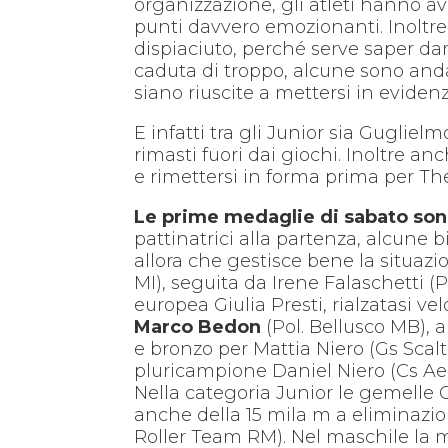
organizzazione, gli atleti hanno a
punti davvero emozionanti. Inoltre
dispiaciuto, perché serve saper da
caduta di troppo, alcune sono anda
siano riuscite a mettersi in evidenz
E infatti tra gli Junior sia Gugliel
rimasti fuori dai giochi. Inoltre a
e rimettersi in forma prima per Th
Le prime medaglie di sabato sono
pattinatrici alla partenza, alcune 
allora che gestisce bene la situaz
MI), seguita da Irene Falaschetti
europea Giulia Presti, rialzatasi 
Marco Bedon
(Pol. Bellusco MB), 
e bronzo per Mattia Niero (Gs Scalt
pluricampione Daniel Niero (Cs Ae
Nella categoria Junior le gemelle 
anche della 15 mila m a eliminazione
Roller Team RM). Nel maschile la m