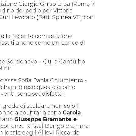
osizione Giorgio Ghiso Erba (Roma 7
adino del podio per Vittoria
Juri Levorato (Patt. Spinea VE) con
 nella recente competizione
ho vissuti anche come un banco di
ice Sorcionovo -. Qui a Cantù ho
ini”.
iclasse Sofia Paola Chiumiento -.
hé hanno reso questo giorno
enti, sono soddisfatta”.
 grado di scaldare non solo il
 donne a spuntarla sono
Carola
ultano
Giuseppe Bramante e
 concorrenza Kristal Dengo e Emma
locale degli Allievi Riccardo