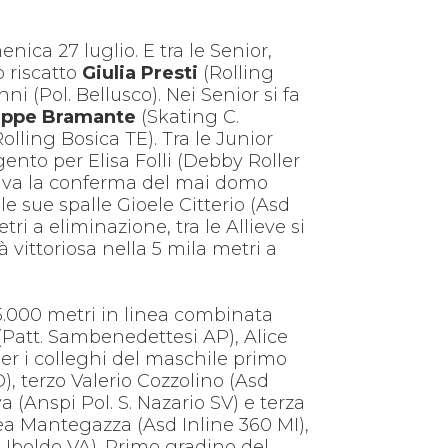
nica 27 luglio. E tra le Senior,
o riscatto
Giulia Presti
(Rolling
i (Pol. Bellusco). Nei Senior si fa
eppe Bramante
(Skating C.
lling Bosica TE). Tra le Junior
gento per Elisa Folli (Debby Roller
riva la conferma del mai domo
le sue spalle Gioele Citterio (Asd
ri a eliminazione, tra le Allieve si
vittoriosa nella 5 mila metri a
.000 metri in linea combinata
(Patt. Sambenedettesi AP), Alice
er i colleghi del maschile primo
, terzo Valerio Cozzolino (Asd
 (Anspi Pol. S. Nazario SV) e terza
ea Mantegazza (Asd Inline 360 MI),
 Uboldo VA). Primo gradino del