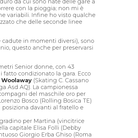
 duro da cui sono nate delle gare a
orrere con la pioggia; non mi è
 variabili. Infine ho visto qualche
ezzato che delle seconde linee
i e cadute in momenti diversi), sono
unio, questo anche per preservarsi
metri Senior donne, con 43
i fatto condizionato la gara. Ecco
e Woolaway
(Skating C. Cassano
Cpga Asd AQ). La campionessa
i compagni del maschile oro per
 Lorenzo Bosco (Rolling Bosica TE)
posiziona davanti al fratello e
gradino per Martina (vincitrice
lla capitale Elisa Folli (Debby
lentuoso Giorgio Erba Ghiso (Roma