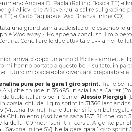
emmeno Andrea Di Paola (Rolling Bosica TE) e Ma
 gli Allievi e le Allieve. Qui a salire sul gradino p
TE) e Carlo Tagliabue (Asd Brianza Inline CO).
tata una grandissima soddisfazione essendo io un’a
hie Woolaway -. Ho appena concluso il mio percors
ortina. Conciliare le due attività è ovviamente fati
Senior, arrivato dopo un anno difficile - ammette i
ro mi hanno portato a questo bel risultato, in part
 nel futuro mi piacerebbe diventare preparatore at
renalina pura per la gara 1 giro sprint.
Tra le Senio
) che chiude in 35.485. In scia Ilaria Carrer (Pol
do titolo italiano per il Senior
Alessio Piergigli
(
in corsia, chiude il giro sprint in 31.366 lasciand
o (Vittoria Torino). Tra le Junior si fa un bel rega
la Chiumiento (Asd Mens sana 1871 SI) che, con 34
la della 100 metri sprint in corsia. Argento per E
 (Savona Inline SV). Nella gara gara 1 giro sprint