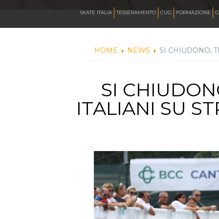
CALENDARIO
SKATE ITALIA
TESSERAMENTO
CUG
FORMAZIONE
G
HOME
NEWS
SI CHIUDONO, T
NEWS
SI CHIUDON
ARTISTICO
ITALIANI SU S
HOCKEY INLINE
DOWNHILL
ROLLER DERBY