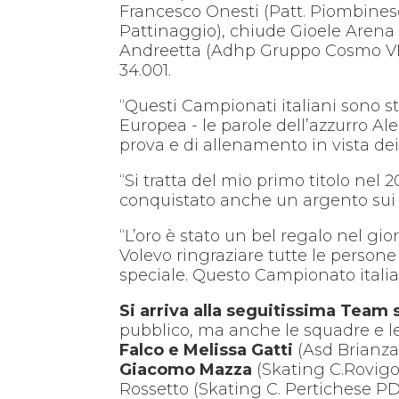
Francesco Onesti (Patt. Piombinese
Pattinaggio), chiude Gioele Arena (
Andreetta (Adhp Gruppo Cosmo VE) c
34.001.
“Questi Campionati italiani sono st
Europea - le parole dell’azzurro Ale
prova e di allenamento in vista dei
“Si tratta del mio primo titolo nel
conquistato anche un argento sui 10
“L’oro è stato un bel regalo nel g
Volevo ringraziare tutte le perso
speciale. Questo Campionato italia
Si arriva alla seguitissima Team 
pubblico, ma anche le squadre e le
Falco e Melissa Gatti
(Asd Brianza
Giacomo Mazza
(Skating C.Rovigo)
Rossetto (Skating C. Pertichese PD