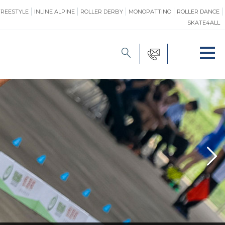
FREESTYLE
INLINE ALPINE
ROLLER DERBY
MONOPATTINO
ROLLER DANCE
SKATE4ALL
FORMAZIONE
O
PROMOZIONE
ONE
SAFEGUARDING