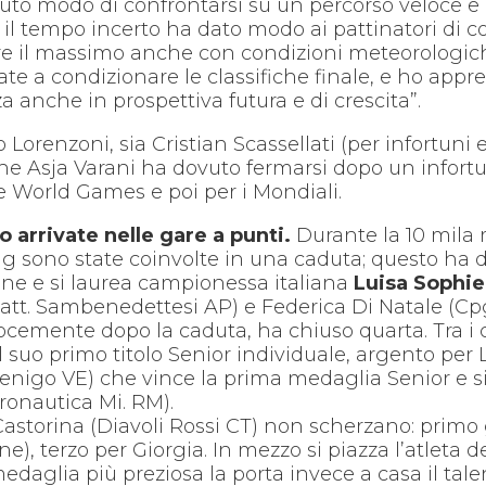
vuto modo di confrontarsi su un percorso veloce e
 il tempo incerto ha dato modo ai pattinatori di c
re il massimo anche con condizioni meteorologiche
te a condizionare le classifiche finale, e ho appr
a anche in prospettiva futura e di crescita”.
mo Lorenzoni, sia Cristian Scassellati (per infortun
nche Asja Varani ha dovuto fermarsi dopo un infort
e World Games e poi per i Mondiali.
 arrivate nelle gare a punti.
Durante la 10 mila 
big sono state coinvolte in una caduta; questo ha d
ione e si laurea campionessa italiana
Luisa Sophi
 (Patt. Sambenedettesi AP) e Federica Di Natale (
velocemente dopo la caduta, ha chiuso quarta. Tra 
al suo primo titolo Senior individuale, argento per
enigo VE) che vince la prima medaglia Senior e si 
ronautica Mi. RM).
Castorina (Diavoli Rossi CT) non scherzano: primo 
), terzo per Giorgia. In mezzo si piazza l’atleta de
edaglia più preziosa la porta invece a casa il ta