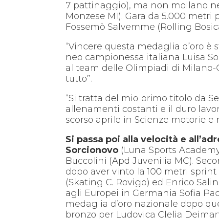
7 pattinaggio), ma non mollano n
Monzese MI). Gara da 5.000 metri per
Fossemò Salvemme (Rolling Bosica 
“Vincere questa medaglia d’oro è s
neo campionessa italiana Luisa Sop
al team delle Olimpiadi di Milano-C
tutto”.
“Si tratta del mio primo titolo da 
allenamenti costanti e il duro lavo
scorso aprile in Scienze motorie e
Si passa poi alla velocità e all’ad
Sorcionovo
(Luna Sports Academy AN
Buccolini (Apd Juvenilia MC). Secon
dopo aver vinto la 100 metri sprint 
(Skating C. Rovigo) ed Enrico Salin
agli Europei in Germania Sofia Pao
medaglia d’oro nazionale dopo quel
bronzo per Ludovica Clelia Deimani