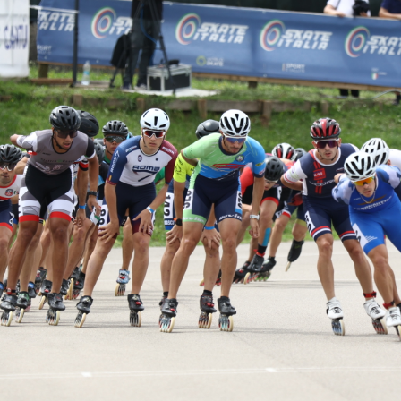
SKATE4ALL
ario
Ricerca Impianti
Feed
Photogallery
Priva