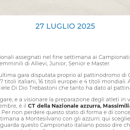
27
LUGLIO
2025
azionali assegnati nel fine settimana ai Campionati
emminili di Allievi, Junior, Senior e Master.
l’ultima gara disputata proprio al pattinodromo di
7 titoli italiani, 16 titoli europei e 4 titoli mondia
iele Di Dio Trebastoni che tanto ha dato al patti
e, e a visionare la preparazione degli atleti in
embre, è il
CT della Nazionale azzurra, Massimili
r non perdere questo stato di forma e di concent
ttimana a Montesilvano con gli azzurri; qui scegli
riguarda questo Campionato italiano posso dire ch