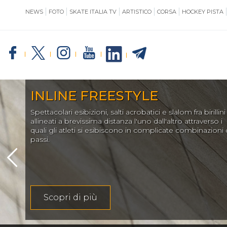
NEWS
FOTO
SKATE ITALIA TV
ARTISTICO
CORSA
HOCKEY PISTA
SKATE ITALIA
TE
INLINE FREESTYLE
Spettacolari esibizioni, salti acrobatici e slalom fra birillini
GIUSTIZIA
allineati a brevissima distanza l'uno dall'altro attraverso i
quali gli atleti si esibiscono in complicate combinazioni 
passi.
IMPIANTISTICA
Scopri di più