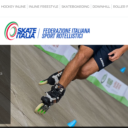
HOCKEY INLINE
INLINE FREESTYLE
SKATEBOARDING
DOWNHILL
ROLLER 
SSERAMENTO
CUG
NORMATIVE
TERRITORI
di
ANTIDOPING
ASSICURAZI