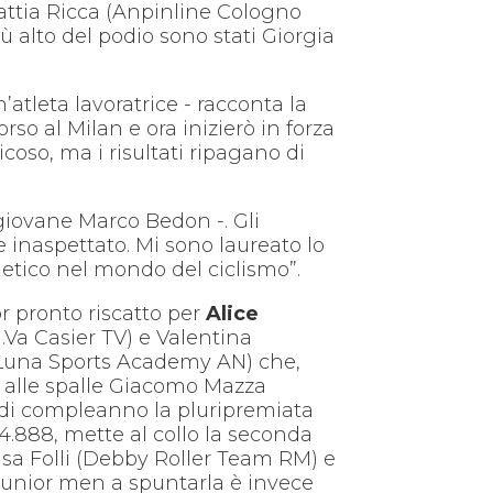
ttia Ricca (Anpinline Cologno
iù alto del podio sono stati Giorgia
tleta lavoratrice - racconta la
o al Milan e ora inizierò in forza
coso, ma i risultati ripagano di
l giovane Marco Bedon -. Gli
e inaspettato. Mi sono laureato lo
letico nel mondo del ciclismo”.
r pronto riscatto per
Alice
.Va Casier TV) e Valentina
Luna Sports Academy AN) che,
osi alle spalle Giacomo Mazza
lo di compleanno la pluripremiata
.888, mette al collo la seconda
lisa Folli (Debby Roller Team RM) e
 Junior men a spuntarla è invece