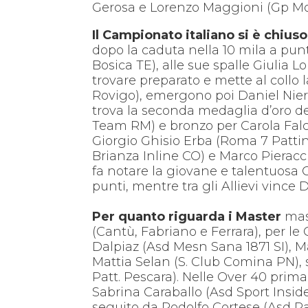
Gerosa e Lorenzo Maggioni (Gp Mob
Il Campionato italiano si è chiuso
dopo la caduta nella 10 mila a punt
Bosica TE), alle sue spalle Giulia L
trovare preparato e mette al collo 
Rovigo), emergono poi Daniel Niero
trova la seconda medaglia d’oro del
Team RM) e bronzo per Carola Falc
Giorgio Ghisio Erba (Roma 7 Pattinag
Brianza Inline CO) e Marco Pieraccin
fa notare la giovane e talentuosa 
punti, mentre tra gli Allievi vince 
Per quanto riguarda i Master
masc
(Cantù, Fabriano e Ferrara), per l
Dalpiaz (Asd Mesn Sana 1871 SI), M
Mattia Selan (S. Club Comina PN), 
Patt. Pescara). Nelle Over 40 prima
Sabrina Caraballo (Asd Sport Insid
seguito da Rodolfo Cortese (Asd Pa