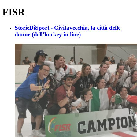
FISR
StorieDiSport - Civitavecchia, la città delle
donne (dell’hockey in line)