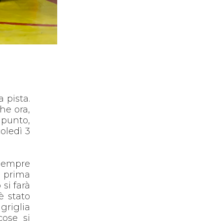
 pista.
che ora,
 punto,
oledì 3
 sempre
a prima
si farà
è stato
griglia
cose si