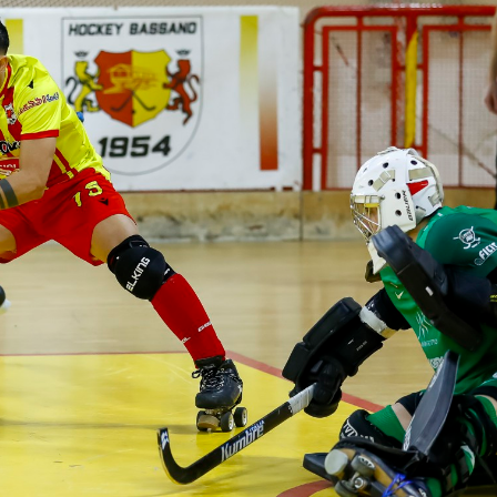
SKATE4ALL
ario
Ricerca Impianti
Feed
Photogallery
Priva