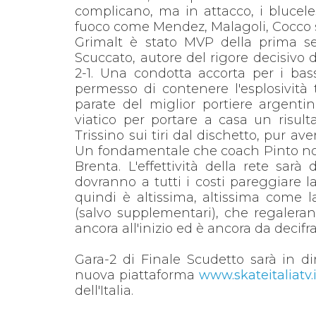
complicano, ma in attacco, i bluce
fuoco come Mendez, Malagoli, Cocco s
Grimalt è stato MVP della prima ser
Scuccato, autore del rigore decisivo d
2-1. Una condotta accorta per i bas
permesso di contenere l'esplosività t
parate del miglior portiere argent
viatico per portare a casa un risulta
Trissino sui tiri dal dischetto, pur ave
Un fondamentale che coach Pinto non t
Brenta. L'effettività della rete sar
dovranno a tutti i costi pareggiare l
quindi è altissima, altissima come 
(salvo supplementari), che regalera
ancora all'inizio ed è ancora da decif
Gara-2 di Finale Scudetto sarà in d
nuova piattaforma
www.skateitaliatv.i
dell'Italia.