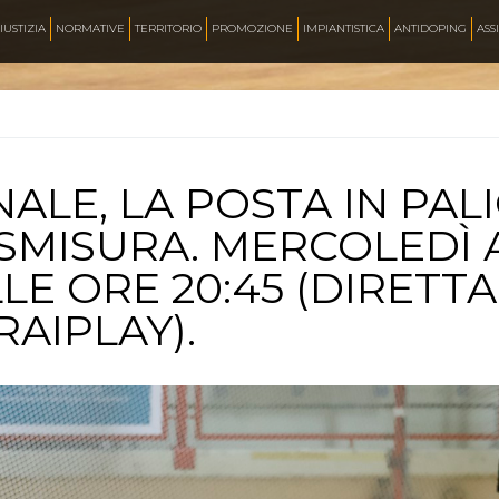
AZZURRI
IUSTIZIA
NORMATIVE
TERRITORIO
PROMOZIONE
IMPIANTISTICA
ANTIDOPING
ASS
FOTO
INALE, LA POSTA IN PAL
CORSA
SMISURA. MERCOLEDÌ 
E ORE 20:45 (DIRETTA
INLINE FREESTYLE
RAIPLAY).
ROLLER FREESTYLE
MONOPATTINO