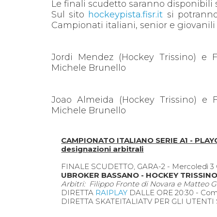
Le finali scudetto saranno disponibili
Sul sito
hockeypista.fisr.it
si potranno 
Campionati italiani, senior e giovanili
Jordi Mendez (Hockey Trissino) e 
Michele Brunello
Joao Almeida (Hockey Trissino) e 
Michele Brunello
CAMPIONATO ITALIANO SERIE A1 - PLA
designazioni arbitrali
FINALE SCUDETTO, GARA-2 - Mercoledì 3 Gi
UBROKER BASSANO - HOCKEY TRISSIN
Arbitri: Filippo Fronte di Novara e Matteo G
DIRETTA
RAIPLAY
DALLE ORE 20:30 - Comme
DIRETTA SKATEITALIATV PER GLI UTENTI