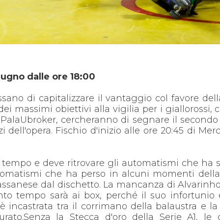
ugno dalle ore 18:00
ano di capitalizzare il vantaggio col favore della
dei massimi obiettivi alla vigilia per i giallorossi, 
el PalaUbroker, cercheranno di segnare il secondo
 dell'opera. Fischio d'inizio alle ore 20:45 di Merc
e tempo e deve ritrovare gli automatismi che ha
utomatismi che ha perso in alcuni momenti dell
assanese dal dischetto. La mancanza di Alvarinho 
to tempo sarà ai box, perché il suo infortunio 
 incastrata tra il corrimano della balaustra e la 
urato.Senza la Stecca d'oro della Serie A1, le 