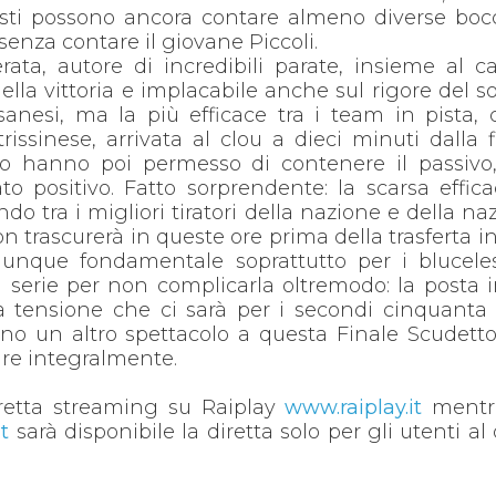
lesti possono ancora contare almeno diverse bo
enza contare il giovane Piccoli.
ata, autore di incredibili parate, insieme al c
ella vittoria e implacabile anche sul rigore del s
sanesi, ma la più efficace tra i team in pista,
rissinese, arrivata al clou a dieci minuti dalla f
ino hanno poi permesso di contenere il passivo
to positivo. Fatto sorprendente: la scarsa effica
ndo tra i migliori tiratori della nazione e della na
rascurerà in queste ore prima della trasferta in 
à dunque fondamentale soprattutto per i blucele
a serie per non complicarla oltremodo: la posta i
la tensione che ci sarà per i secondi cinquanta
nno un altro spettacolo a questa Finale Scudett
rare integralmente.
iretta streaming su Raiplay
www.raiplay.it
mentr
t
sarà disponibile la diretta solo per gli utenti al 