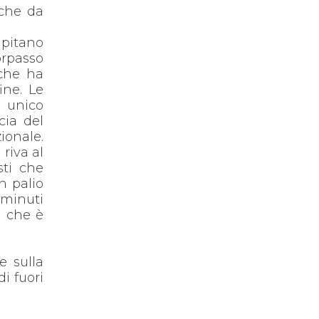
cche da
apitano
orpasso
 che ha
ine. Le
, unico
cia del
zionale.
riva al
sti che
n palio
 minuti
o che è
e sulla
di fuori