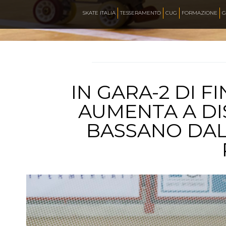
CALENDARIO
SKATE ITALIA
TESSERAMENTO
CUG
FORMAZIONE
G
NEWS
IN GARA-2 DI F
ARTISTICO
AUMENTA A DI
BASSANO DALL
HOCKEY INLINE
DOWNHILL
ROLLER DERBY