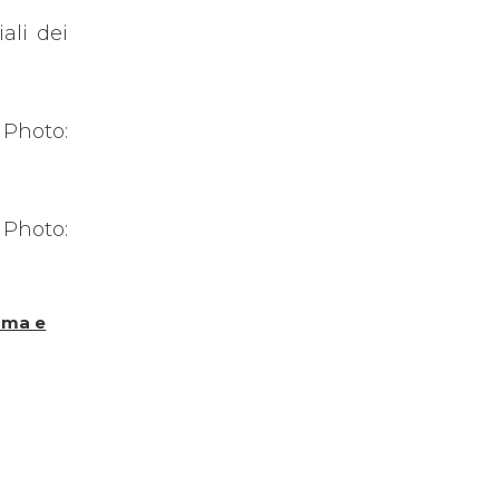
iali dei
 Photo:
 Photo:
ma e