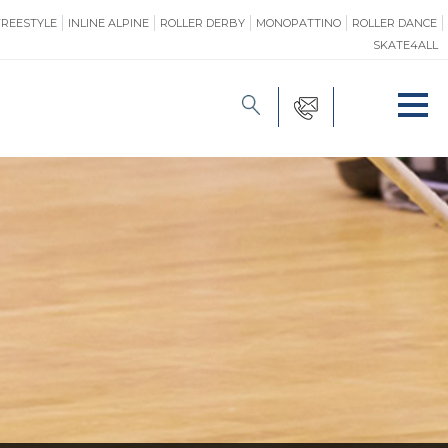
FREESTYLE
INLINE ALPINE
ROLLER DERBY
MONOPATTINO
ROLLER DANCE
SKATE4ALL
FORMAZIONE
O
PROMOZIONE
ONE
SAFEGUARDING