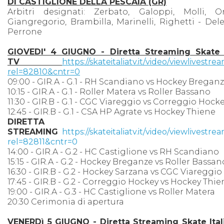
DI CASTIGLIONE DELLA PESCAIA (GR)
Arbitri designati: Zerbato, Galoppi, Molli, Ori
Giangregorio, Brambilla, Marinelli, Righetti - Del
Perrone
GIOVEDI' 4 GIUGNO - Diretta Streaming Skate I
TV
https://skateitaliatv.it/video/viewlivestre
rel=82810&cntr=0
09:00 - GIR.A - G.1 - RH Scandiano vs Hockey Bregan
10:15 - GIR.A - G.1 - Roller Matera vs Roller Bassano
11:30 - GIR.B - G.1 - CGC Viareggio vs Correggio Hock
12:45 - GIR.B - G.1 - CSA HP Agrate vs Hockey Thiene
DIRETTA
STREAMING
https://skateitaliatv.it/video/viewlivestre
rel=82811&cntr=0
14:00 - GIR.A - G.2 - HC Castiglione vs RH Scandiano
15:15 - GIR.A - G.2 - Hockey Breganze vs Roller Bassan
16:30 - GIR.B - G.2 - Hockey Sarzana vs CGC Viareggio
17:45 - GIR.B - G.2 - Correggio Hockey vs Hockey Thie
19:00 - GIR.A - G.3 - HC Castiglione vs Roller Matera
20:30 Cerimonia di apertura
VENERDì 5 GIUGNO - Diretta Streaming Skate Ital