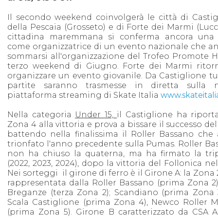
Il secondo weekend coinvolgerà le città di Castig
della Pescaia (Grosseto) e di Forte dei Marmi (Lucc
cittadina maremmana si conferma ancora una 
come organizzatrice di un evento nazionale che an
sommarsi all'organizzazione del Trofeo Promote H
terzo weekend di Giugno. Forte dei Marmi ritor
organizzare un evento giovanile. Da Castiglione tu
partite saranno trasmesse in diretta sulla 
piattaforma streaming di Skate Italia
www.skateitalia
Nella categoria
Under 15,
il Castiglione ha riport
Zona 4 alla vittoria e prova a bissare il successo del
battendo nella finalissima il Roller Bassano che 
trionfato l'anno precedente sulla Pumas. Roller B
non ha chiuso la quaterna, ma ha firmato la trip
(2022, 2023, 2024), dopo la vittoria del Follonica nel
Nei sorteggi il girone di ferro è il Girone A: la Zona 
rappresentata dalla Roller Bassano (prima Zona 2)
Breganze (terza Zona 2); Scandiano (prima Zona 3
Scala Castiglione (prima Zona 4), Newco Roller M
(prima Zona 5). Girone B caratterizzato da CSA A