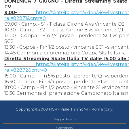
DOMENICA 7 GIUGNO - Diretta Streaming Skate I
TV dall
9.00-
https://skateitaliatv.it/video/viewlivestre
rel=82871&cntr=0
09:00 - Camp. - S1 - 1' class. Girone A vs Vincente Q2
10:30 - Camp. - S2 - 1' class. Girone B vs Vincente Q1
12:00 - Coppa - Fin.3/4 posto - perdente SC1 vs pe
SC2
13:30 - Coppa - Fin.1/2 posto - vincente SC1 vs vincen
14:45 Cerimonia di premiazione Coppa Skate Italia
Diretta Streaming Skate Italia TV dalle 15.00 alle
-
https://skateitaliatv.it/video/viewlivestre
rel=82872&cntr=0
15:00 - Camp. - Fin.5/6 posto - perdente Q1 vs perde
16:30 - Camp. - Fin.3/4 posto - perdente S1 vs perden
18:00 - Camp. - Fin.1/2 posto - vincente S1 vs vincente
19:30 Cerimonia di premiazione Campionato Italia
Copyright ©2009 FISR - Viale Tiziano 74 - Roma (Italy)
Mappa del sito
Calendario