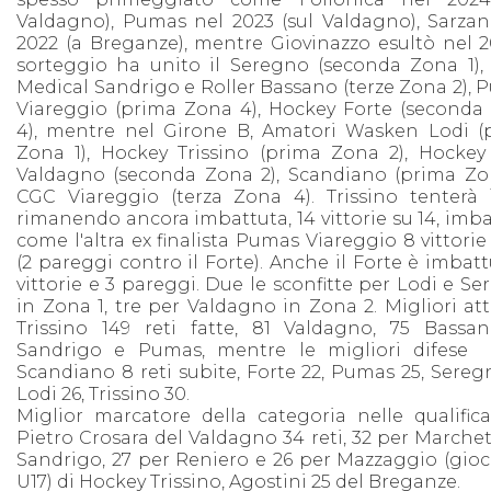
Valdagno), Pumas nel 2023 (sul Valdagno), Sarzan
2022 (a Breganze), mentre Giovinazzo esultò nel 20
sorteggio ha unito il Seregno (seconda Zona 1), 
Medical Sandrigo e Roller Bassano (terze Zona 2),
Viareggio (prima Zona 4), Hockey Forte (seconda
4), mentre nel Girone B, Amatori Wasken Lodi (
Zona 1), Hockey Trissino (prima Zona 2), Hockey
Valdagno (seconda Zona 2), Scandiano (prima Zon
CGC Viareggio (terza Zona 4). Trissino tenterà i
rimanendo ancora imbattuta, 14 vittorie su 14, imb
come l'altra ex finalista Pumas Viareggio 8 vittorie
(2 pareggi contro il Forte). Anche il Forte è imbatt
vittorie e 3 pareggi. Due le sconfitte per Lodi e S
in Zona 1, tre per Valdagno in Zona 2. Migliori at
Trissino 149 reti fatte, 81 Valdagno, 75 Bassan
Sandrigo e Pumas, mentre le migliori difese
Scandiano 8 reti subite, Forte 22, Pumas 25, Sereg
Lodi 26, Trissino 30.
Miglior marcatore della categoria nelle qualifica
Pietro Crosara del Valdagno 34 reti, 32 per Marchet
Sandrigo, 27 per Reniero e 26 per Mazzaggio (gioc
U17) di Hockey Trissino, Agostini 25 del Breganze.