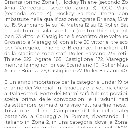
Brianza (primo Zona 1), Hockey Thiene (secondo Zo
Ama Correggio (secondo Zona 3), CGC Viar
(seconda Zona 4), Hockey Sarzana (terza Zon
Imbattute nella qualificazione: Agrate Brianza, 15 vi
su 15, Scandiano 14 su 14, Matera 12 su 12. Roller B
ha subito una sola sconfitta (contro Thiene), con
ben 23 vittorie; Castiglione è sconfitto due volte (
Grosseto e Viareggio), con altre 20 vittorie; tre sco
per Viareggio, Thiene e Breganze. I migliori att
della stagione sono stati Roller Bassano 234 reti 
Thiene 222, Agrate 185, Castiglione 172, Viareggi
mentre le migliori difese Scandiano 10, Roller Mate
Agrate Brianza 26, Castiglione 27, Roller Bassano 40.
E' un anno importante per la categoria
Under 19
p
è l'anno dei Mondiali in Paraguay e la vetrina che si
al PalaForte di Forte dei Marmi sarà l'ultima possibil
scelta prima delle convocazioni e i raduni nazi
da settembre, prima di una visionatura a fine mese.
Trissino è l'ultimo Campione d'Italia della categ
battendo a Correggio la Pumas, riportando il t
italiano in Zona 2, in una categoria dove la Zona
spesso primeggiato come Follonica nel 2024