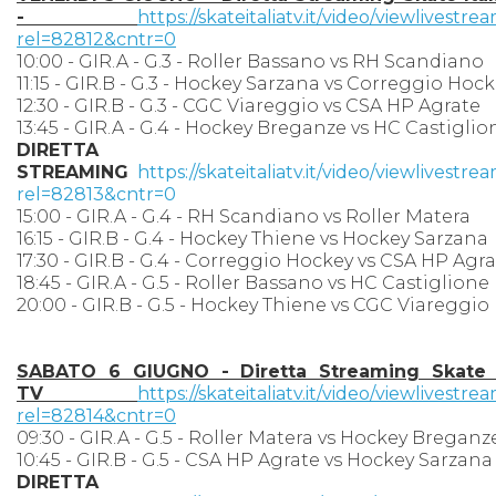
-
https://skateitaliatv.it/video/viewlivestre
rel=82812&cntr=0
10:00 - GIR.A - G.3 - Roller Bassano vs RH Scandiano
11:15 - GIR.B - G.3 - Hockey Sarzana vs Correggio Hoc
12:30 - GIR.B - G.3 - CGC Viareggio vs CSA HP Agrate
13:45 - GIR.A - G.4 - Hockey Breganze vs HC Castiglio
DIRETTA
STREAMING
https://skateitaliatv.it/video/viewlivestre
rel=82813&cntr=0
15:00 - GIR.A - G.4 - RH Scandiano vs Roller Matera
16:15 - GIR.B - G.4 - Hockey Thiene vs Hockey Sarzana
17:30 - GIR.B - G.4 - Correggio Hockey vs CSA HP Agr
18:45 - GIR.A - G.5 - Roller Bassano vs HC Castiglione
20:00 - GIR.B - G.5 - Hockey Thiene vs CGC Viareggio
SABATO 6 GIUGNO - Diretta Streaming Skate I
TV
https://skateitaliatv.it/video/viewlivestre
rel=82814&cntr=0
09:30 - GIR.A - G.5 - Roller Matera vs Hockey Breganz
10:45 - GIR.B - G.5 - CSA HP Agrate vs Hockey Sarzana
DIRETTA