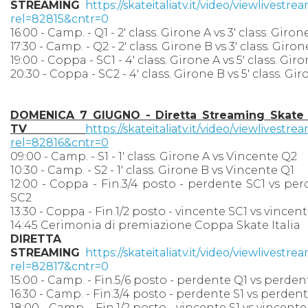
STREAMING
https://skateitaliatv.it/video/viewlivestre
rel=82815&cntr=0
16:00 - Camp. - Q1 - 2' class. Girone A vs 3' class. Giron
17:30 - Camp. - Q2 - 2' class. Girone B vs 3' class. Giron
19:00 - Coppa - SC1 - 4' class. Girone A vs 5' class. Gir
20:30 - Coppa - SC2 - 4' class. Girone B vs 5' class. Gi
DOMENICA 7 GIUGNO - Diretta Streaming Skate I
TV
https://skateitaliatv.it/video/viewlivestre
rel=82816&cntr=0
09:00 - Camp. - S1 - 1' class. Girone A vs Vincente Q2
10:30 - Camp. - S2 - 1' class. Girone B vs Vincente Q1
12:00 - Coppa - Fin.3/4 posto - perdente SC1 vs pe
SC2
13:30 - Coppa - Fin.1/2 posto - vincente SC1 vs vincen
14:45 Cerimonia di premiazione Coppa Skate Italia
DIRETTA
STREAMING
https://skateitaliatv.it/video/viewlivestre
rel=82817&cntr=0
15:00 - Camp. - Fin.5/6 posto - perdente Q1 vs perde
16:30 - Camp. - Fin.3/4 posto - perdente S1 vs perden
18:00 - Camp. - Fin.1/2 posto - vincente S1 vs vincente