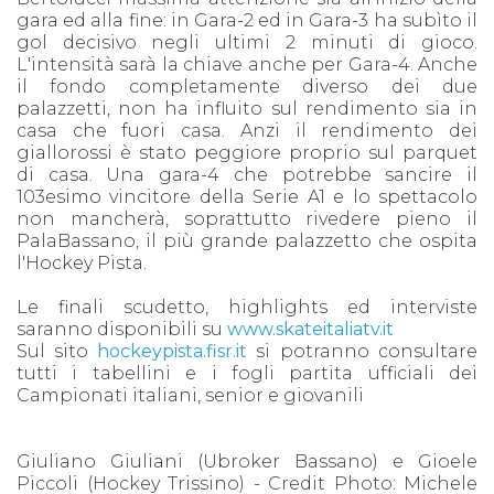
gara ed alla fine: in Gara-2 ed in Gara-3 ha subìto il
gol decisivo negli ultimi 2 minuti di gioco.
L'intensità sarà la chiave anche per Gara-4. Anche
il fondo completamente diverso dei due
palazzetti, non ha influito sul rendimento sia in
casa che fuori casa. Anzi il rendimento dei
giallorossi è stato peggiore proprio sul parquet
di casa. Una gara-4 che potrebbe sancire il
103esimo vincitore della Serie A1 e lo spettacolo
non mancherà, soprattutto rivedere pieno il
PalaBassano, il più grande palazzetto che ospita
l'Hockey Pista.
Le finali scudetto, highlights ed interviste
saranno disponibili su
www.skateitaliatv.it
Sul sito
hockeypista.fisr.it
si potranno consultare
tutti i tabellini e i fogli partita ufficiali dei
Campionati italiani, senior e giovanili
Giuliano Giuliani (Ubroker Bassano) e Gioele
Piccoli (Hockey Trissino) - Credit Photo: Michele