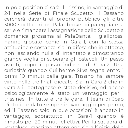
In pole position ci sarà il Trissino, in vantaggio di
2-1 nella Serie di Finale Scudetto. Il Bassano
cercherà davanti al proprio pubblico gli oltre
3000 spettatori del PalaUbroker di pareggiare la
serie e rimandare l'assegnazione dello Scudetto a
domenica prossima al PalaDante. I giallorossi
hanno giocato come in Gara-1, con la stessa
attitudine e costanza, sia in difesa che in attacco,
non lasciando nulla di intentato e dimostrando
grande voglia di superare gli ostacoli. Un passo
avanti, dopo il passo indietro di Gara-2. Una
curiosità: quando Guilherme Silva segna entro i
primi 10 minuti della gara, Trissino ha sempre
vinto nelle tre finali giocate. Sia in Gara-2 che in
Gara-3 il portoghese è stato decisivo, ed anche
psicologicamente è stato un vantaggio per i
trissinesi. In tutte e tre le gare, il team di Joao
Pinto è andato sempre in vantaggio per primo,
ed il Bassano solo in due occasioni è andato in
vantaggio, soprattutto in Gara-1 quando è
rimasto per 20 minuti effettivi. Per la squadra di
Bertolucci massima attenzione sia all'inizio della