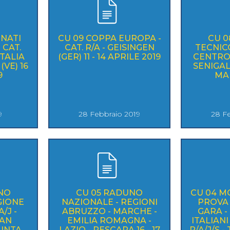
ONATI
CU 09 COPPA EUROPA -
CU 
 CAT.
CAT. R/A - GEISINGEN
TECNIC
ITALIA
(GER) 11 - 14 APRILE 2019
CENTRO 
(VE) 16
SENIGALL
9
MA
9
28 Febbraio 2019
28 F
NO
CU 05 RADUNO
CU 04 M
GIONE
NAZIONALE - REGIONI
PROVA 
ABRUZZO - MARCHE -
GARA -
SAN
EMILIA ROMAGNA -
ITALIANI
PUNTA
LAZIO - PESCARA 16 - 17
R/A/J/S 