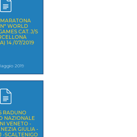
0 MARATONA
EN" WORLD
AMES CAT. J/S
ARCELLONA
) 14 /07/2019
aggio 2019
16 RADUNO
O NAZIONALE
NI VENETO -
ENEZIA GIULIA -
/J -SCALTENIGO