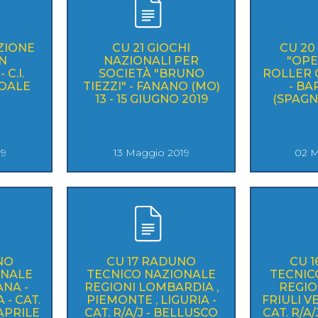
ZIONE
CU 21 GIOCHI
CU 2
N
NAZIONALI PER
"OP
 C.I.
SOCIETÀ "BRUNO
ROLLER G
OALE
TIEZZI" - FANANO (MO)
- B
13 - 15 GIUGNO 2019
(SPAGNA
19
13 Maggio 2019
02 M
NO
CU 17 RADUNO
CU 
ONALE
TECNICO NAZIONALE
TECNIC
NA -
REGIONI LOMBARDIA ,
REGIO
- CAT.
PIEMONTE , LIGURIA -
FRIULI V
 APRILE
CAT. R/A/J - BELLUSCO
CAT. R/A