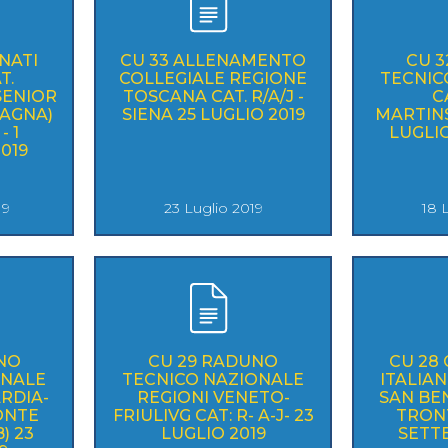
NATI
CU 33 ALLENAMENTO
CU 
T.
COLLEGIALE REGIONE
TECNIC
SENIOR
TOSCANA CAT. R/A/J -
CA
PAGNA)
SIENA 25 LUGLIO 2019
MARTINS
- 1
LUGLIO
019
19
23 Luglio 2019
18 
NO
CU 29 RADUNO
CU 28
ONALE
TECNICO NAZIONALE
ITALIAN
RDIA-
REGIONI VENETO-
SAN BE
ONTE
FRIULIVG CAT: R- A-J- 23
TRONT
) 23
LUGLIO 2019
SETT