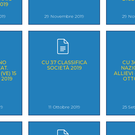
SKATE4ALL
019
019
29 Novembre 2019
29 No
ario
Ricerca Impianti
Feed
Photogallery
Priva
NO
CU 37 CLASSIFICA
CU 
AT.
SOCIETÀ 2019
NAZI
(VE) 15
ALLIEVI 
 2019
OTT
19
11 Ottobre 2019
25 Se