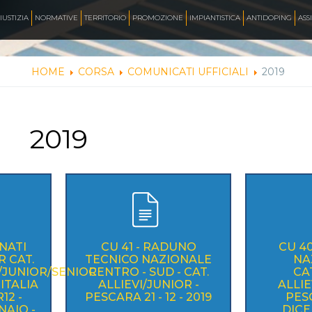
AZZURRI
IUSTIZIA
NORMATIVE
TERRITORIO
PROMOZIONE
IMPIANTISTICA
ANTIDOPING
ASS
HOME
CORSA
COMUNICATI UFFICIALI
2019
FOTO
2019
CORSA
INLINE FREESTYLE
ROLLER FREESTYLE
NATI
CU 41 - RADUNO
CU 4
R CAT.
TECNICO NAZIONALE
NA
I/JUNIOR/SENIOR
CENTRO - SUD - CAT.
CA
MONOPATTINO
ITALIA
ALLIEVI/JUNIOR -
ALLIE
12 -
PESCARA 21 - 12 - 2019
PESC
NAIO -
DICE