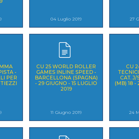
9
9
04 Luglio 2019
27 
AMMA
CU 25 WORLD ROLLER
CU 
ISTA -
GAMES INLINE SPEED -
TECNIC
LI PER
BARCELLONA (SPAGNA)
CAT. J
UNO TIEZZI
- 29 GIUGNO - 15 LUGLIO
(MB) 18 -
2019
9
11 Giugno 2019
24 M