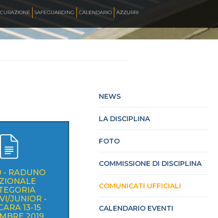
ICURAZIONE
SAFEGUARDING
CALENDARIO
AZZURRI
SKATE ITALIA TV
HOCKEY PISTA
NEWS
LA DISCIPLINA
SKATEBOARDING
FOTO
INLINE ALPINE
COMMISSIONE DI DISCIPLINA
0 - RADUNO
ZIONALE
COMUNICATI UFFICIALI
TEGORIA
ROLLER DANCE
VI/JUNIOR -
ARA 13-15
CALENDARIO EVENTI
MBRE 2019