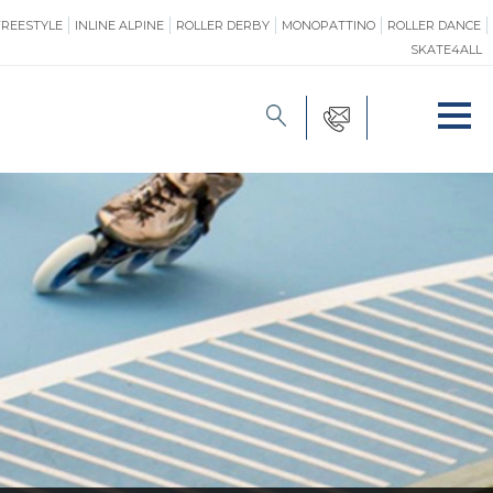
FREESTYLE
INLINE ALPINE
ROLLER DERBY
MONOPATTINO
ROLLER DANCE
SKATE4ALL
FORMAZIONE
O
PROMOZIONE
ONE
SAFEGUARDING