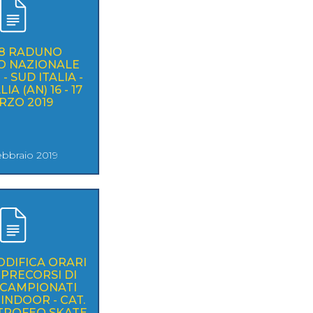
08 RADUNO
O NAZIONALE
- SUD ITALIA -
IA (AN) 16 - 17
RZO 2019
ebbraio 2019
ODIFICA ORARI
PRECORSI DI
 CAMPIONATI
 INDOOR - CAT.
- TROFEO SKATE