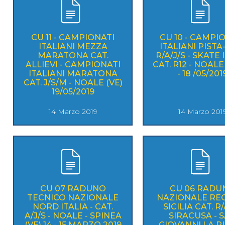
CU 11 - CAMPIONATI
CU 10 - CAMPI
ITALIANI MEZZA
ITALIANI PISTA-
MARATONA CAT.
R/A/J/S - SKATE 
ALLIEVI - CAMPIONATI
CAT. R12 - NOALE 
ITALIANI MARATONA
- 18 /05/201
CAT. J/S/M - NOALE (VE)
19/05/2019
14 Marzo 2019
14 Marzo 201
CU 07 RADUNO
CU 06 RADU
TECNICO NAZIONALE
NAZIONALE RE
NORD ITALIA - CAT.
SICILIA CAT. R/A/J -
A/J/S - NOALE - SPINEA
SIRACUSA - 
(VE) 14 - 15 MARZO 2019
GIOVANNI LA 