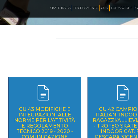
CALENDARIO
SKATE ITALIA
TESSERAMENTO
CUG
FORMAZIONE
G
NEWS
ARTISTICO
HOCKEY INLINE
DOWNHILL
CU 43 MODIFICHE E
CU 42 CAMPIO
INTEGRAZIONI ALLE
ITALIANI INDOO
NORME PER L'ATTIVITÀ
RAGAZZI/ALLIEV
ROLLER DERBY
E REGOLAMENTO
- TROFEO SKATE 
TECNICO 2019 - 2020 -
INDOOR CAT. R
COMUNICAZIONE
PESCARA 31GEN