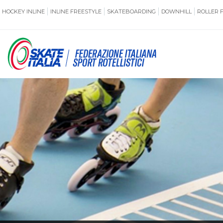
HOCKEY INLINE
INLINE FREESTYLE
SKATEBOARDING
DOWNHILL
ROLLER 
SSERAMENTO
CUG
NORMATIVE
TERRITORI
ANTIDOPING
ASSICURAZI