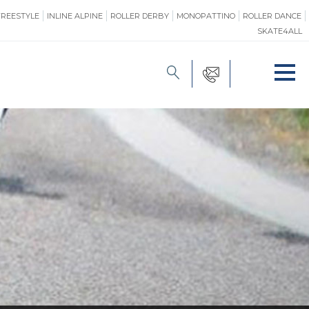
FREESTYLE
INLINE ALPINE
ROLLER DERBY
MONOPATTINO
ROLLER DANCE
SKATE4ALL
FORMAZIONE
O
PROMOZIONE
ONE
SAFEGUARDING