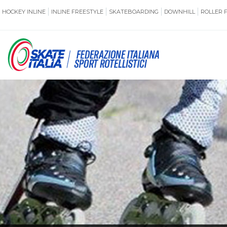
HOCKEY INLINE
INLINE FREESTYLE
SKATEBOARDING
DOWNHILL
ROLLER 
SSERAMENTO
CUG
NORMATIVE
TERRITORI
ANTIDOPING
ASSICURAZI