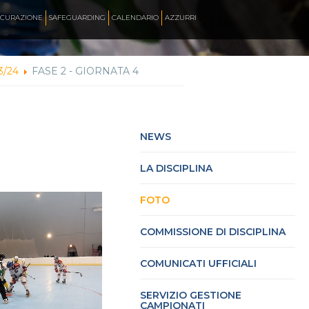
ICURAZIONE
SAFEGUARDING
CALENDARIO
AZZURRI
3/24
FASE 2 - GIORNATA 4
SKATE ITALIA TV
HOCKEY PISTA
NEWS
LA DISCIPLINA
SKATEBOARDING
FOTO
INLINE ALPINE
COMMISSIONE DI DISCIPLINA
COMUNICATI UFFICIALI
ROLLER DANCE
SERVIZIO GESTIONE
CAMPIONATI