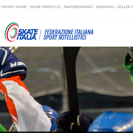
HOCKEY INLINE
INLINE FREESTYLE
SKATEBOARDING
DOWNHILL
ROLLER 
SSERAMENTO
CUG
NORMATIVE
TERRITORI
ANTIDOPING
ASSICURAZI