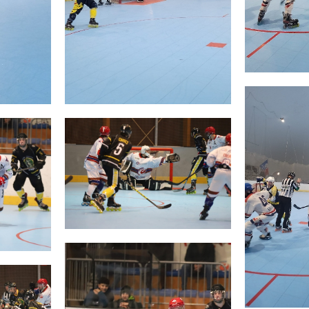
SKATE4ALL
ario
Ricerca Impianti
Feed
Photogallery
Priva