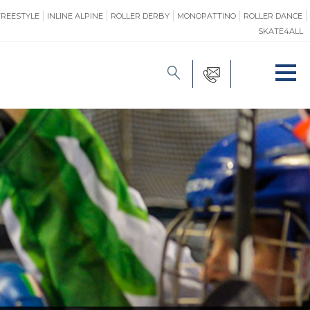
FREESTYLE
INLINE ALPINE
ROLLER DERBY
MONOPATTINO
ROLLER DANCE
SKATE4ALL
FORMAZIONE
O
PROMOZIONE
ONE
SAFEGUARDING