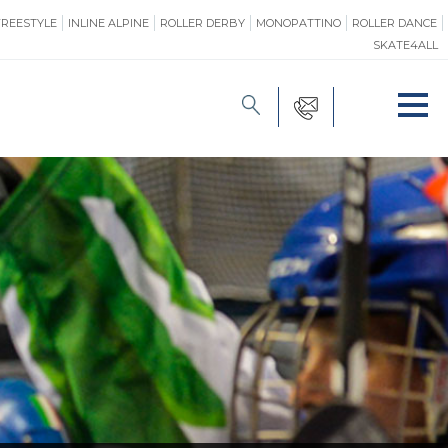
FREESTYLE
INLINE ALPINE
ROLLER DERBY
MONOPATTINO
ROLLER DANCE
SKATE4ALL
FORMAZIONE
O
PROMOZIONE
ONE
SAFEGUARDING