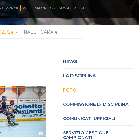
ICURAZIONE
SAFEGUARDING
CALENDARIO
AZZURRI
23/24
FINALE - GARA 4
SKATE ITALIA TV
HOCKEY PISTA
NEWS
LA DISCIPLINA
SKATEBOARDING
FOTO
INLINE ALPINE
COMMISSIONE DI DISCIPLINA
COMUNICATI UFFICIALI
ROLLER DANCE
SERVIZIO GESTIONE
CAMPIONATI