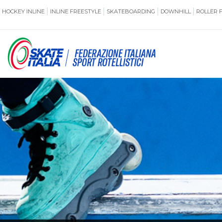
HOCKEY INLINE
INLINE FREESTYLE
SKATEBOARDING
DOWNHILL
ROLLER 
SSERAMENTO
CUG
NORMATIVE
TERRITORI
ANTIDOPING
ASSICURAZI