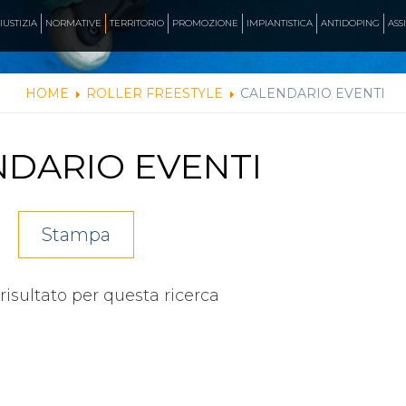
AZZURRI
IUSTIZIA
NORMATIVE
TERRITORIO
PROMOZIONE
IMPIANTISTICA
ANTIDOPING
ASS
HOME
ROLLER FREESTYLE
CALENDARIO EVENTI
FOTO
DARIO EVENTI
CORSA
Stampa
INLINE FREESTYLE
isultato per questa ricerca
ROLLER FREESTYLE
MONOPATTINO