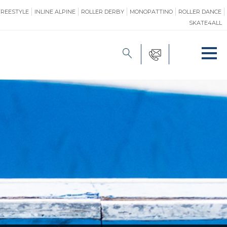
FREESTYLE
INLINE ALPINE
ROLLER DERBY
MONOPATTINO
ROLLER DANCE
SKATE4ALL
FORMAZIONE
O
PROMOZIONE
ONE
SAFEGUARDING