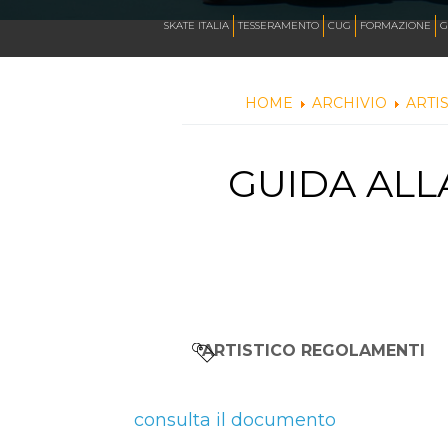
CALENDARIO
SKATE ITALIA
TESSERAMENTO
CUG
FORMAZIONE
G
HOME
ARCHIVIO
ARTI
NEWS
GUIDA ALL
ARTISTICO
HOCKEY INLINE
DOWNHILL
ARTISTICO REGOLAMENTI
ROLLER DERBY
consulta il documento