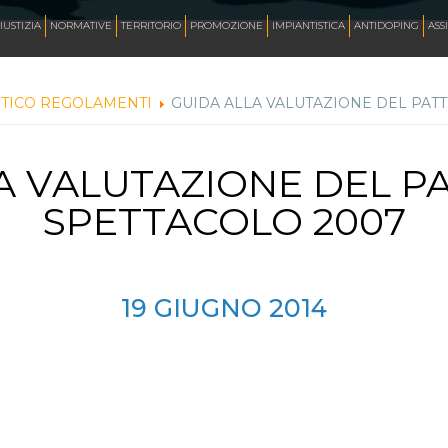
AZZURRI
IUSTIZIA
NORMATIVE
TERRITORIO
PROMOZIONE
IMPIANTISTICA
ANTIDOPING
ASS
STICO REGOLAMENTI
GUIDA ALLA VALUTAZIONE DEL PAT
FOTO
A VALUTAZIONE DEL P
CORSA
SPETTACOLO 2007
INLINE FREESTYLE
19
GIUGNO
2014
ROLLER FREESTYLE
MONOPATTINO