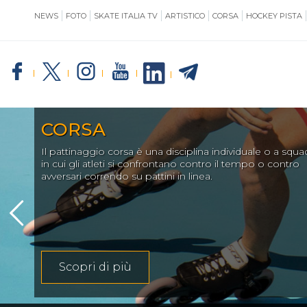
NEWS
FOTO
SKATE ITALIA TV
ARTISTICO
CORSA
HOCKEY PISTA
SKATE ITALIA
TE
CORSA
Il pattinaggio corsa è una disciplina individuale o a squa
GIUSTIZIA
in cui gli atleti si confrontano contro il tempo o contro
avversari correndo su pattini in linea.
IMPIANTISTICA
Scopri di più