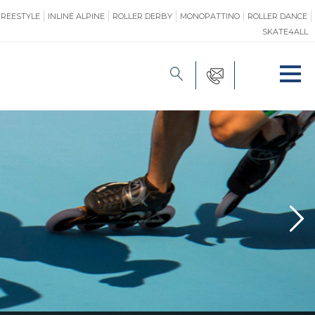
FREESTYLE
INLINE ALPINE
ROLLER DERBY
MONOPATTINO
ROLLER DANCE
SKATE4ALL
FORMAZIONE
O
PROMOZIONE
ONE
SAFEGUARDING