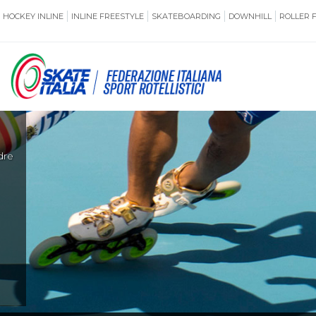
HOCKEY INLINE
INLINE FREESTYLE
SKATEBOARDING
DOWNHILL
ROLLER 
SSERAMENTO
CUG
dre
NORMATIVE
TERRITORI
ANTIDOPING
ASSICURAZI