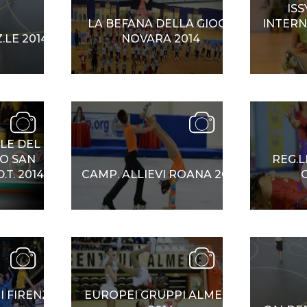
ISS
LA BEFANA DELLA GIOCA
INTERN
.LE 2014
NOVARA 2014
TLE DEL
O SAN
REG.L
T. 2014
CAMP. ALLIEVI ROANA 2014
I FIRENZE
EUROPEI GRUPPI ALMERE