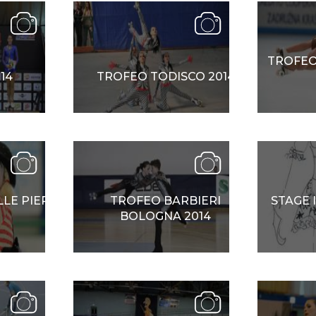
SKATE4ALL
ario
Ricerca Impianti
Feed
Photogallery
Priva
TROFEO
14
TROFEO TODISCO 2014
LE PIERIS
TROFEO BARBIERI
STAGE 
BOLOGNA 2014