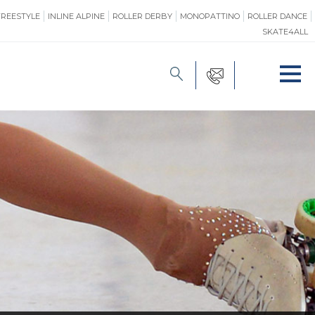
FREESTYLE
INLINE ALPINE
ROLLER DERBY
MONOPATTINO
ROLLER DANCE
SKATE4ALL
FORMAZIONE
O
PROMOZIONE
ONE
SAFEGUARDING