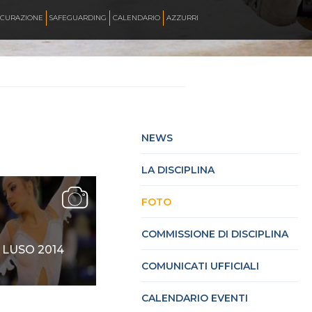
ICURAZIONE
SAFEGUARDING
CALENDARIO
AZZURRI
SKATE ITALIA TV
HOCKEY PISTA
NEWS
LA DISCIPLINA
SKATEBOARDING
FOTO
INLINE ALPINE
COMMISSIONE DI DISCIPLINA
LUSO 2014
COMUNICATI UFFICIALI
ROLLER DANCE
CALENDARIO EVENTI