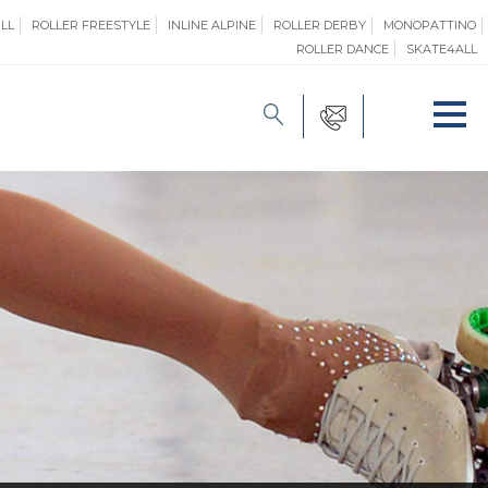
LL
ROLLER FREESTYLE
INLINE ALPINE
ROLLER DERBY
MONOPATTINO
ROLLER DANCE
SKATE4ALL
FORMAZIONE
O
PROMOZIONE
ONE
SAFEGUARDING