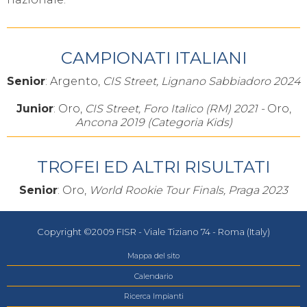
CAMPIONATI ITALIANI
Senior
: Argento,
CIS Street, Lignano Sabbiadoro 2024
Junior
: Oro,
CIS Street, Foro Italico (RM) 2021 -
Oro,
Ancona 2019 (Categoria Kids)
TROFEI ED ALTRI RISULTATI
Senior
: Oro,
World Rookie Tour Finals, Praga 2023
Copyright ©2009 FISR - Viale Tiziano 74 - Roma (Italy)
Mappa del sito
Calendario
Ricerca Impianti