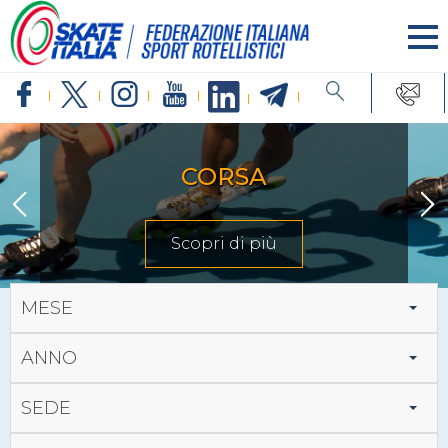
CORSA
Scopri di più
MESE
ANNO
SEDE