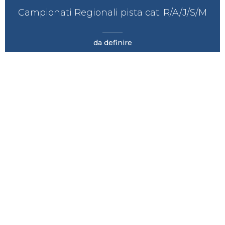
Campionati Regionali pista cat. R/A/J/S/M
da definire
Corsa
17
MAG
Termine effettuazione Campionati
Regionali Pista/Strada cat.G/E
-
Corsa
24
MAG
Campionati Europei Maratona cat. Master