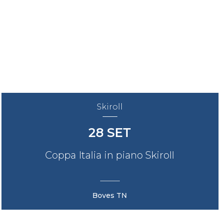
Mappa del sito
Calend
Skiroll
28
SET
Coppa Italia in piano Skiroll
Boves TN