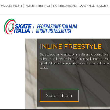
HOCKEY INLINE
INLINE FREESTYLE
SKATEBOARDING
DOWNHILL
ROLLER 
SSERAMENTO
CUG
NORMATIVE
TERRITORI
di
ANTIDOPING
ASSICURAZI