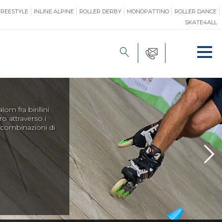
FREESTYLE
INLINE ALPINE
ROLLER DERBY
MONOPATTINO
ROLLER DANCE
SKATE4ALL
FORMAZIONE
O
PROMOZIONE
ONE
SAFEGUARDING