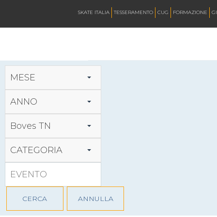
CALENDARIO
SKATE ITALIA
TESSERAMENTO
CUG
FORMAZIONE
GI
NEWS
MESE
ARTISTICO
ANNO
Boves TN
HOCKEY INLINE
CATEGORIA
DOWNHILL
ROLLER DERBY
CERCA
ANNULLA