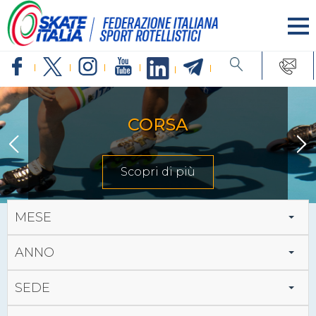
CORSA
Scopri di più
MESE
ANNO
SEDE