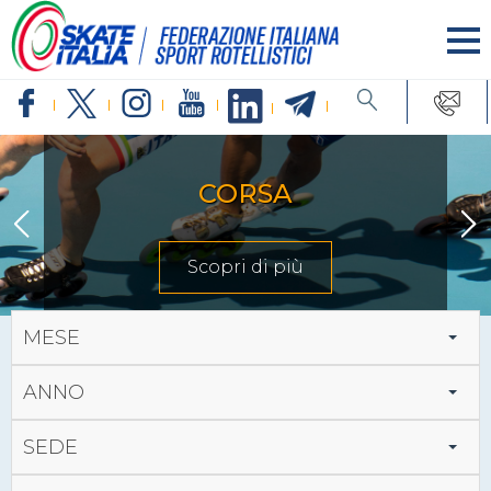
CORSA
Scopri di più
MESE
ANNO
SEDE