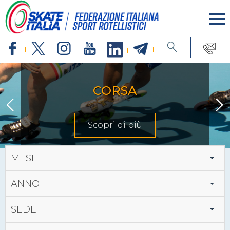
CORSA
Scopri di più
MESE
ANNO
SEDE