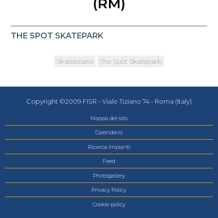
(RM)
THE SPOT SKATEPARK
Skateboard
The Spot Skatepark
Copyright ©2009 FISR - Viale Tiziano 74 - Roma (Italy)
Mappa del sito
Calendario
Ricerca Impianti
Feed
Photogallery
Privacy Policy
Cookie policy