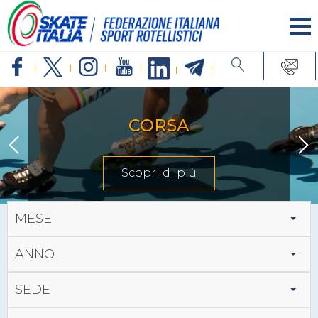
CORSA
Scopri di più
MESE
ANNO
SEDE