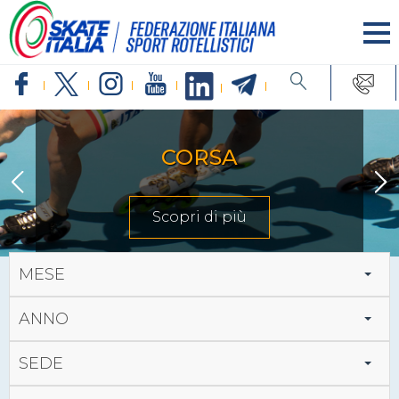
CORSA
Scopri di più
MESE
ANNO
SEDE