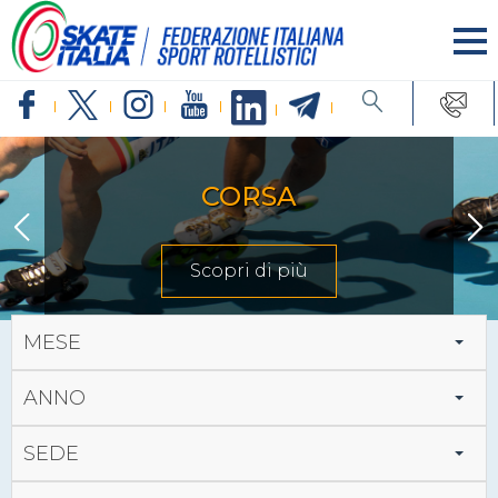
CORSA
Scopri di più
MESE
ANNO
SEDE