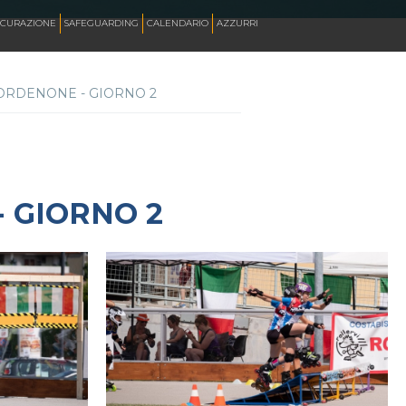
ICURAZIONE
SAFEGUARDING
CALENDARIO
AZZURRI
PORDENONE - GIORNO 2
SKATE ITALIA TV
HOCKEY PISTA
 GIORNO 2
SKATEBOARDING
INLINE ALPINE
ROLLER DANCE