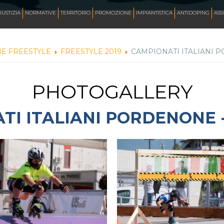
AZZURRI
IUSTIZIA
NORMATIVE
TERRITORIO
PROMOZIONE
IMPIANTISTICA
ANTIDOPING
ASS
NE FREESTYLE
FREESTYLE 2019
CAMPIONATI ITALIANI 
FOTO
PHOTOGALLERY
CORSA
TI ITALIANI PORDENONE -
INLINE FREESTYLE
ROLLER FREESTYLE
MONOPATTINO