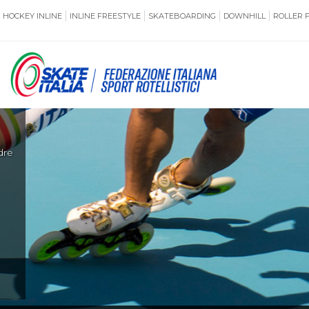
HOCKEY INLINE
INLINE FREESTYLE
SKATEBOARDING
DOWNHILL
ROLLER 
SSERAMENTO
CUG
NORMATIVE
TERRITORI
di
ANTIDOPING
ASSICURAZI