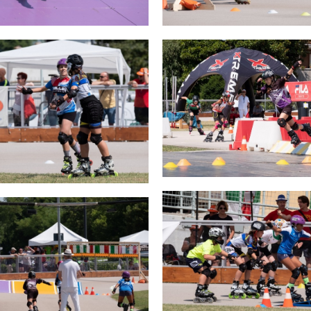
SKATE4ALL
ario
Ricerca Impianti
Feed
Photogallery
Priva