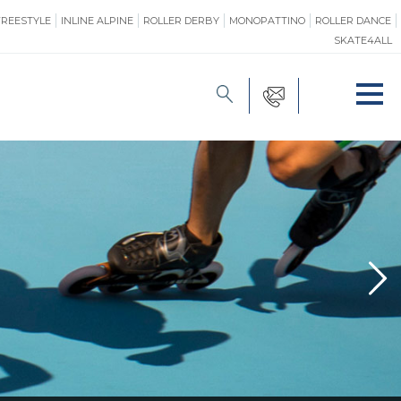
FREESTYLE
INLINE ALPINE
ROLLER DERBY
MONOPATTINO
ROLLER DANCE
SKATE4ALL
FORMAZIONE
O
PROMOZIONE
ONE
SAFEGUARDING