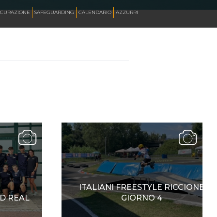
ICURAZIONE
SAFEGUARDING
CALENDARIO
AZZURRI
SKATE ITALIA TV
HOCKEY PISTA
SKATEBOARDING
INLINE ALPINE
ITALIANI FREESTYLE RICCIONE
ROLLER DANCE
D REAL
GIORNO 4