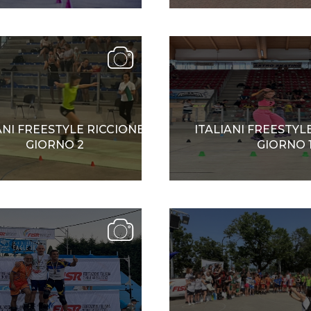
SKATE4ALL
ario
Ricerca Impianti
Feed
Photogallery
Priva
ANI FREESTYLE RICCIONE
ITALIANI FREESTYL
GIORNO 2
GIORNO 