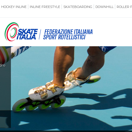
HOCKEY INLINE
INLINE FREESTYLE
SKATEBOARDING
DOWNHILL
ROLLER 
SSERAMENTO
CUG
NORMATIVE
TERRITORI
di
ANTIDOPING
ASSICURAZI