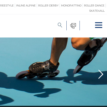
FREESTYLE
INLINE ALPINE
ROLLER DERBY
MONOPATTINO
ROLLER DANCE
SKATE4ALL
FORMAZIONE
O
PROMOZIONE
ONE
SAFEGUARDING