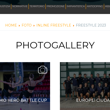
AZZURRI
IUSTIZIA
NORMATIVE
TERRITORIO
PROMOZIONE
IMPIANTISTICA
ANTIDOPING
ASS
HOME
FOTO
INLINE FREESTYLE
FREESTYLE 2023
FOTO
PHOTOGALLERY
CORSA
INLINE FREESTYLE
ROLLER FREESTYLE
MONOPATTINO
MO HERO BATTLE CUP
EUROPEI CIUDA