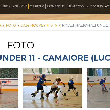
AZZURRI
IUSTIZIA
NORMATIVE
TERRITORIO
PROMOZIONE
IMPIANTISTICA
ANTIDOPING
ASS
A
FOTO
2024 HOCKEY PISTA
FINALI NAZIONALI UNDER 
FOTO
FOTO
CORSA
UNDER 11 - CAMAIORE (LU
INLINE FREESTYLE
ROLLER FREESTYLE
MONOPATTINO