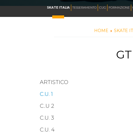
CALENDARIO
SKATE ITALIA
TESSERAMENTO
CUG
FORMAZIONE
HOME
SKATE I
NEWS
GT
ARTISTICO
HOCKEY INLINE
ARTISTICO
C.U. 1
DOWNHILL
C..U 2
ROLLER DERBY
C.U. 3
C.U. 4