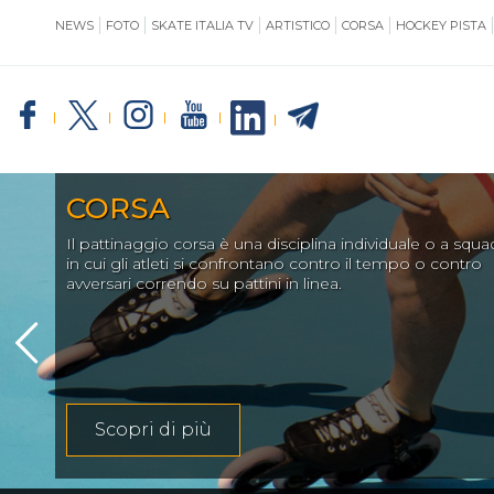
NEWS
FOTO
SKATE ITALIA TV
ARTISTICO
CORSA
HOCKEY PISTA
SKATE ITALIA
TE
GIUSTIZIA
IMPIANTISTICA