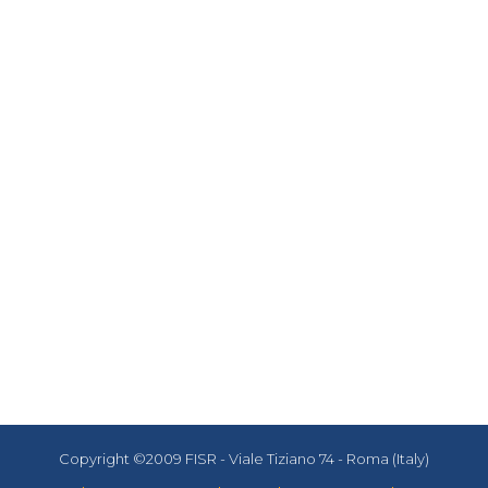
Copyright ©2009 FISR - Viale Tiziano 74 - Roma (Italy)