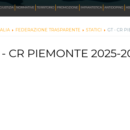
AZZURRI
GIUSTIZIA
NORMATIVE
TERRITORIO
PROMOZIONE
IMPIANTISTICA
ANTIDOPING
AS
TALIA
FEDERAZIONE TRASPARENTE
STATICI
GT - CR P
FOTO
 - CR PIEMONTE 2025-2
CORSA
INLINE FREESTYLE
ROLLER FREESTYLE
MONOPATTINO