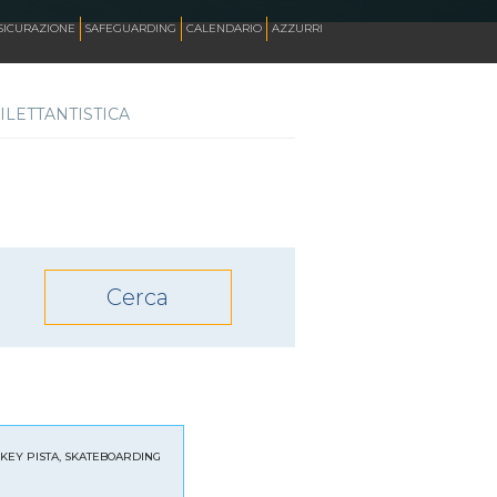
SICURAZIONE
SAFEGUARDING
CALENDARIO
AZZURRI
ILETTANTISTICA
SKATE ITALIA TV
HOCKEY PISTA
SKATEBOARDING
INLINE ALPINE
ROLLER DANCE
KEY PISTA, SKATEBOARDING