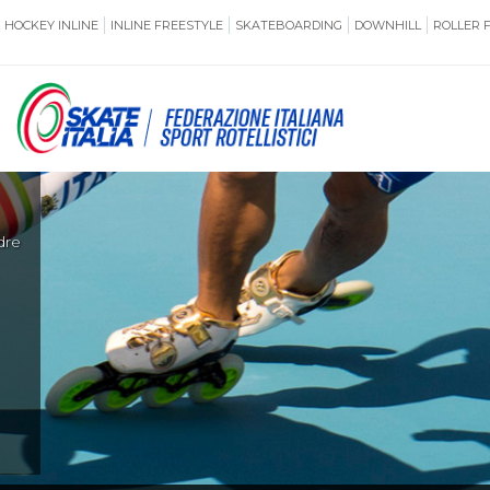
HOCKEY INLINE
INLINE FREESTYLE
SKATEBOARDING
DOWNHILL
ROLLER 
SSERAMENTO
CUG
dre
NORMATIVE
TERRITORI
ANTIDOPING
ASSICURAZI