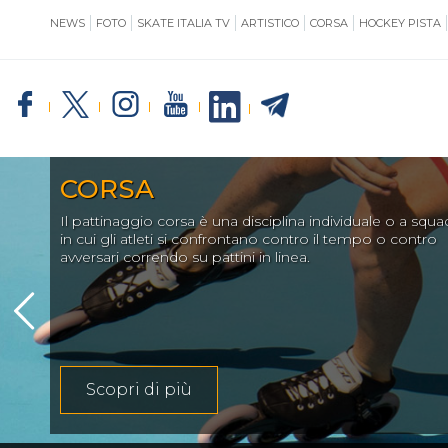
NEWS
FOTO
SKATE ITALIA TV
ARTISTICO
CORSA
HOCKEY PISTA
SKATE ITALIA
TE
CORSA
Il pattinaggio corsa è una disciplina individuale o a squa
GIUSTIZIA
in cui gli atleti si confrontano contro il tempo o contro
avversari correndo su pattini in linea.
IMPIANTISTICA
Scopri di più