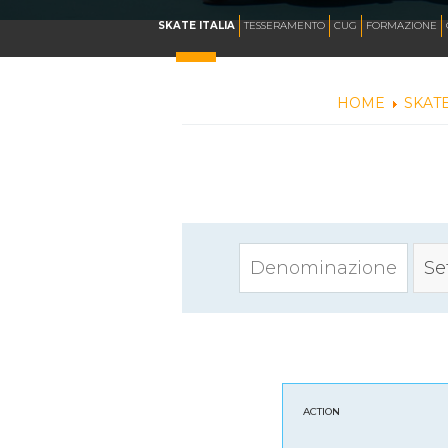
CALENDARIO
SKATE ITALIA
TESSERAMENTO
CUG
FORMAZIONE
HOME
SKATE
NEWS
ARTISTICO
HOCKEY INLINE
Se
DOWNHILL
ROLLER DERBY
ACTION