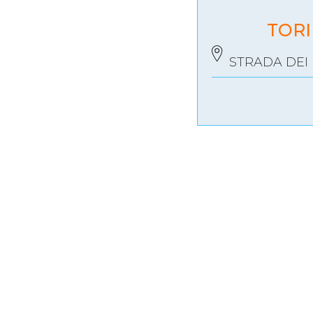
TORI
Mappa del sito
Calend
STRADA DEI F