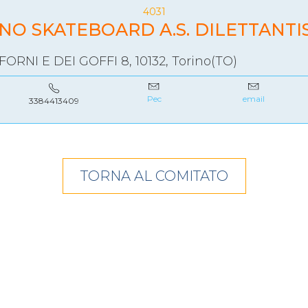
SKATE4ALL
4031
NO SKATEBOARD A.S. DILETTANTI
ario
Ricerca Impianti
Feed
Photogallery
Priva
ORNI E DEI GOFFI 8, 10132, Torino(TO)
Pec
email
3384413409
TORNA AL COMITATO