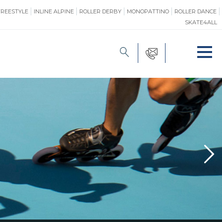
FREESTYLE
INLINE ALPINE
ROLLER DERBY
MONOPATTINO
ROLLER DANCE
SKATE4ALL
FORMAZIONE
O
PROMOZIONE
ONE
SAFEGUARDING