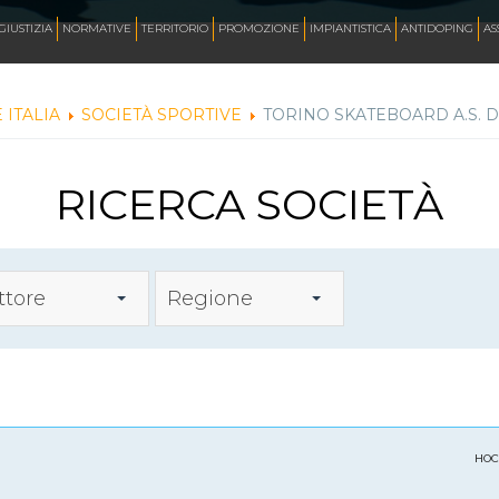
AZZURRI
GIUSTIZIA
NORMATIVE
TERRITORIO
PROMOZIONE
IMPIANTISTICA
ANTIDOPING
AS
 ITALIA
SOCIETÀ SPORTIVE
TORINO SKATEBOARD A.S. D
FOTO
RICERCA SOCIETÀ
CORSA
INLINE FREESTYLE
ttore
Regione
ROLLER FREESTYLE
MONOPATTINO
HOC