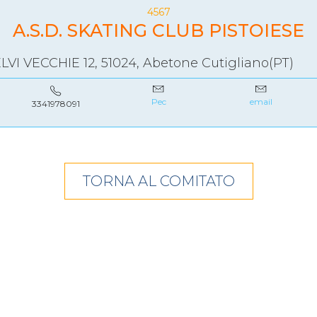
SKATE4ALL
4567
A.S.D. SKATING CLUB PISTOIESE
ario
Ricerca Impianti
Feed
Photogallery
Priva
LVI VECCHIE 12, 51024, Abetone Cutigliano(PT)
Pec
email
3341978091
TORNA AL COMITATO