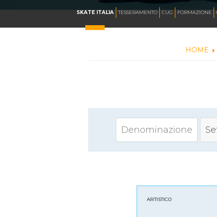
CALENDARIO
SKATE ITALIA
TESSERAMENTO
CUG
FORMAZIONE
HOME
NEWS
ARTISTICO
HOCKEY INLINE
Se
DOWNHILL
ROLLER DERBY
ARTISTICO