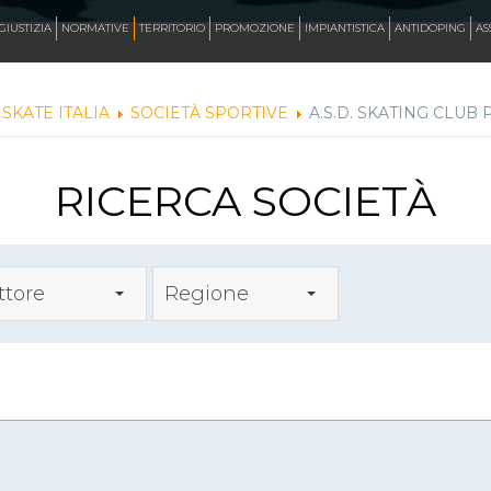
AZZURRI
GIUSTIZIA
NORMATIVE
TERRITORIO
PROMOZIONE
IMPIANTISTICA
ANTIDOPING
AS
SKATE ITALIA
SOCIETÀ SPORTIVE
A.S.D. SKATING CLUB 
FOTO
RICERCA SOCIETÀ
CORSA
INLINE FREESTYLE
ttore
Regione
ROLLER FREESTYLE
MONOPATTINO