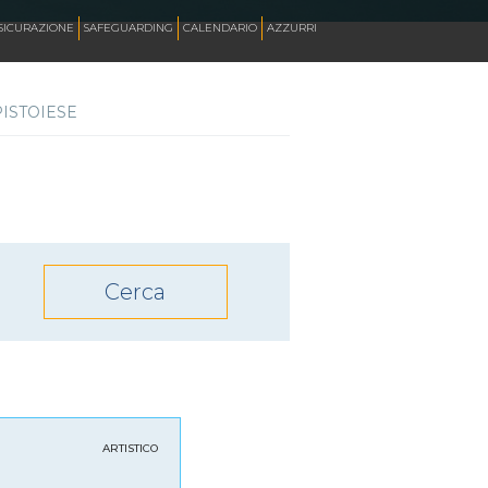
SICURAZIONE
SAFEGUARDING
CALENDARIO
AZZURRI
PISTOIESE
SKATE ITALIA TV
HOCKEY PISTA
SKATEBOARDING
INLINE ALPINE
ROLLER DANCE
ARTISTICO