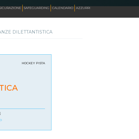
SICURAZIONE
SAFEGUARDING
CALENDARIO
AZZURRI
NZE DILETTANTISTICA
SKATE ITALIA TV
HOCKEY PISTA
HOCKEY PISTA
SKATEBOARDING
TICA
INLINE ALPINE
b
ROLLER DANCE