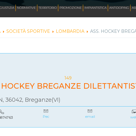
AZZURRI
GIUSTIZIA
NORMATIVE
TERRITORIO
PROMOZIONE
IMPIANTISTICA
ANTIDOPING
AS
A
SOCIETÀ SPORTIVE
LOMBARDIA
ASS. HOCKEY BREGA
FOTO
CORSA
149
INLINE FREESTYLE
. HOCKEY BREGANZE DILETTANTIS
, 36042, Breganze(VI)
ROLLER FREESTYLE
Pec
email
we
874763
MONOPATTINO