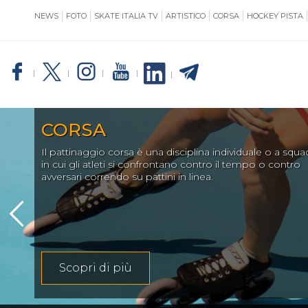
NEWS
FOTO
SKATE ITALIA TV
ARTISTICO
CORSA
HOCKEY PISTA
SKATE ITALIA
TE
CORSA
Il pattinaggio corsa è una disciplina individuale o a squa
GIUSTIZIA
in cui gli atleti si confrontano contro il tempo o contro
avversari correndo su pattini in linea.
IMPIANTISTICA
Scopri di più