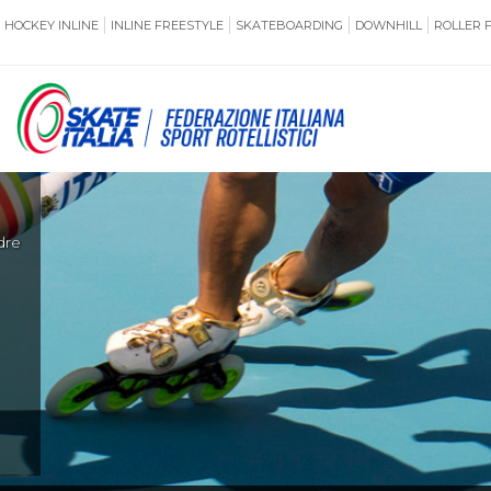
HOCKEY INLINE
INLINE FREESTYLE
SKATEBOARDING
DOWNHILL
ROLLER 
SSERAMENTO
CUG
dre
NORMATIVE
TERRITORI
ANTIDOPING
ASSICURAZI