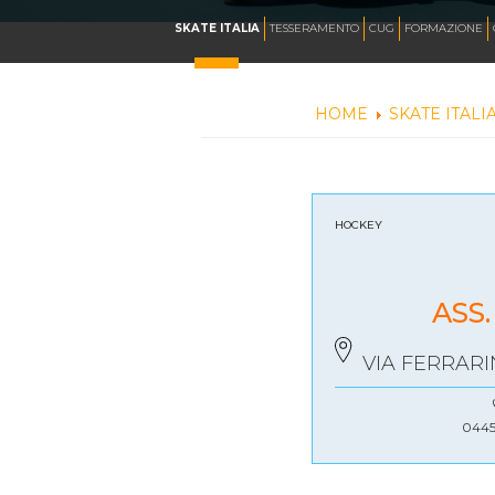
CALENDARIO
SKATE ITALIA
TESSERAMENTO
CUG
FORMAZIONE
HOME
SKATE ITALI
NEWS
ARTISTICO
HOCKEY
HOCKEY INLINE
ASS
VIA FERRARIN
DOWNHILL
0445
ROLLER DERBY