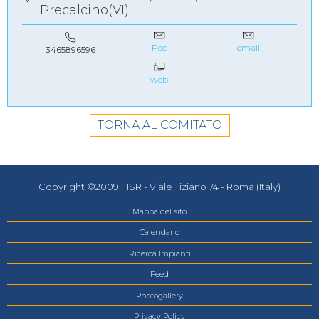
Precalcino(VI)
Pec
email
3465896596
web
TORNA AL COMITATO
Copyright ©2009 FISR - Viale Tiziano 74 - Roma (Italy)
Mappa del sito
Calendario
Ricerca Impianti
Feed
Photogallery
Privacy Policy