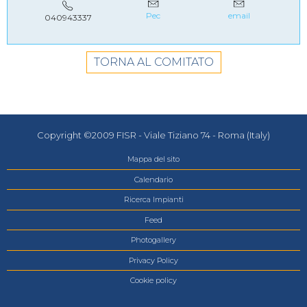
Pec
email
040943337
TORNA AL COMITATO
Copyright ©2009 FISR - Viale Tiziano 74 - Roma (Italy)
Mappa del sito
Calendario
Ricerca Impianti
Feed
Photogallery
Privacy Policy
Cookie policy