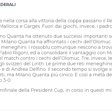
EDERALI
lla corsa alla vittoria della coppa passano il Ret
Mallorca e Garges. Fuori dai giochi, invece, i padro
lano Quanta ha ottenuto due successi importanti se
i, il Milano Quanta ha affrontato i cechi dell’Olom
 meneghini. I rossoblu comunque riescono a trova
 Fabio Rigoni, ed a consolidare il vantaggio con 
el match contro i cechi dell’Olomuc. Tre, invece, l
gli svizzeri del Linth. Le prime due reti meneghi
 e di Andrea Delfino. Il secondo tempo si svolge s
arti, ma Milano Quanta più cinico. E così a metà
o 3-0.
emifinale della President Cup, in corso in questi mi