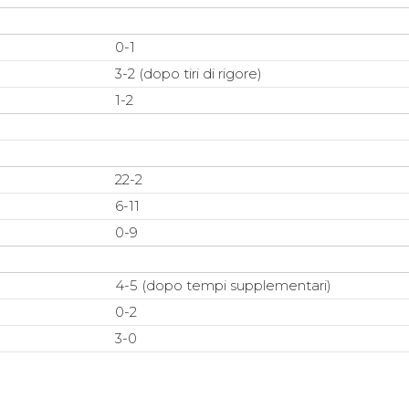
0-1
3-2 (dopo tiri di rigore)
1-2
22-2
6-11
0-9
4-5 (dopo tempi supplementari)
0-2
3-0