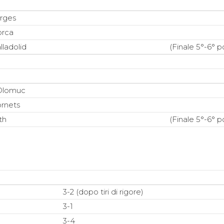
arges
orca
lladolid
(Finale 5°-6° p
 Olomuc
ornets
th
(Finale 5°-6° p
3-2 (dopo tiri di rigore)
3-1
3-4