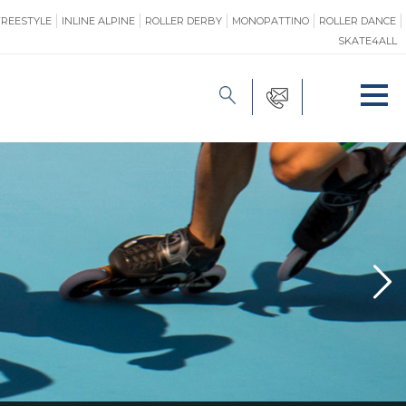
FREESTYLE
INLINE ALPINE
ROLLER DERBY
MONOPATTINO
ROLLER DANCE
SKATE4ALL
FORMAZIONE
O
PROMOZIONE
ONE
SAFEGUARDING