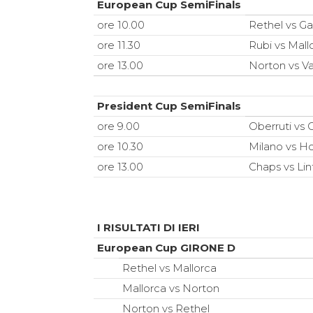
European Cup SemiFinals
ore 10.00
Rethel vs G
ore 11.30
Rubi vs Mall
ore 13.00
Norton vs Va
President Cup SemiFinals
ore 9.00
Oberruti vs
ore 10.30
Milano vs H
ore 13.00
Chaps vs Lin
I RISULTATI DI IERI
European Cup GIRONE D
Rethel vs Mallorca
Mallorca vs Norton
Norton vs Rethel