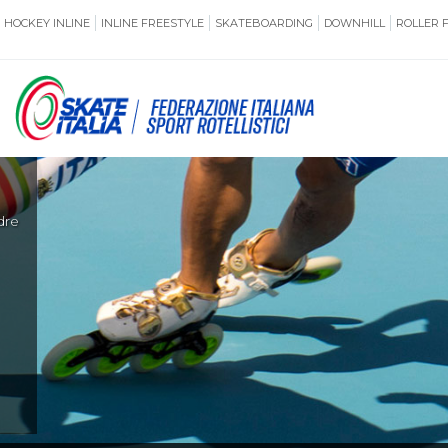
HOCKEY INLINE
INLINE FREESTYLE
SKATEBOARDING
DOWNHILL
ROLLER 
SSERAMENTO
CUG
NORMATIVE
TERRITORI
di
ANTIDOPING
ASSICURAZI