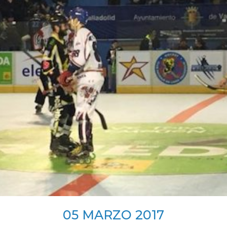
SKATE4ALL
ario
Ricerca Impianti
Feed
Photogallery
Priva
05
MARZO
2017