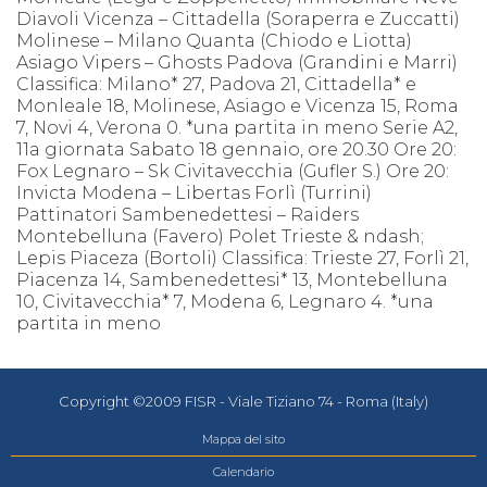
Diavoli Vicenza – Cittadella (Soraperra e Zuccatti)
Molinese – Milano Quanta (Chiodo e Liotta)
Asiago Vipers – Ghosts Padova (Grandini e Marri)
Classifica: Milano* 27, Padova 21, Cittadella* e
Monleale 18, Molinese, Asiago e Vicenza 15, Roma
7, Novi 4, Verona 0. *una partita in meno Serie A2,
11a giornata Sabato 18 gennaio, ore 20.30 Ore 20:
Fox Legnaro – Sk Civitavecchia (Gufler S.) Ore 20:
Invicta Modena – Libertas Forlì (Turrini)
Pattinatori Sambenedettesi – Raiders
Montebelluna (Favero) Polet Trieste & ndash;
Lepis Piaceza (Bortoli) Classifica: Trieste 27, Forlì 21,
Piacenza 14, Sambenedettesi* 13, Montebelluna
10, Civitavecchia* 7, Modena 6, Legnaro 4. *una
partita in meno
Copyright ©2009 FISR - Viale Tiziano 74 - Roma (Italy)
Mappa del sito
Calendario