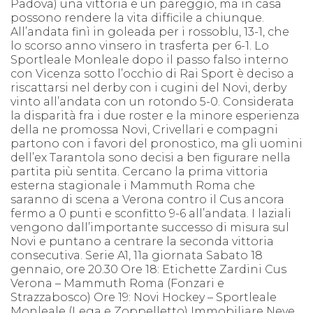
Padova) una vittoria e un pareggio, ma in casa
possono rendere la vita difficile a chiunque.
All’andata finì in goleada per i rossoblu, 13-1, che
lo scorso anno vinsero in trasferta per 6-1. Lo
Sportleale Monleale dopo il passo falso interno
con Vicenza sotto l’occhio di Rai Sport è deciso a
riscattarsi nel derby con i cugini del Novi, derby
vinto all’andata con un rotondo 5-0. Considerata
la disparità fra i due roster e la minore esperienza
della ne promossa Novi, Crivellari e compagni
partono con i favori del pronostico, ma gli uomini
dell’ex Tarantola sono decisi a ben figurare nella
partita più sentita. Cercano la prima vittoria
esterna stagionale i Mammuth Roma che
saranno di scena a Verona contro il Cus ancora
fermo a 0 punti e sconfitto 9-6 all’andata. I laziali
vengono dall’importante successo di misura sul
Novi e puntano a centrare la seconda vittoria
consecutiva. Serie A1, 11a giornata Sabato 18
gennaio, ore 20.30 Ore 18: Etichette Zardini Cus
Verona – Mammuth Roma (Fonzari e
Strazzabosco) Ore 19: Novi Hockey – Sportleale
Monleale (Lega e Zoppelletto) Immobiliare Neve