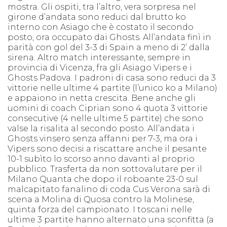
mostra. Gli ospiti, tra l’altro, vera sorpresa nel
girone d’andata sono reduci dal brutto ko
interno con Asiago che è costato il secondo
posto, ora occupato dai Ghosts. All’andata finì in
parità con gol del 3-3 di Spain a meno di 2’ dalla
sirena. Altro match interessante, sempre in
provincia di Vicenza, fra gli Asiago Vipers e i
Ghosts Padova. I padroni di casa sono reduci da 3
vittorie nelle ultime 4 partite (l’unico ko a Milano)
e appaiono in netta crescita. Bene anche gli
uomini di coach Ciprian sono 4 quota 3 vittorie
consecutive (4 nelle ultime 5 partite) che sono
valse la risalita al secondo posto. All’andata i
Ghosts vinsero senza affanni per 7-3, ma ora i
Vipers sono decisi a riscattare anche il pesante
10-1 subìto lo scorso anno davanti al proprio
pubblico. Trasferta da non sottovalutare per il
Milano Quanta che dopo il roboante 23-0 sul
malcapitato fanalino di coda Cus Verona sarà di
scena a Molina di Quosa contro la Molinese,
quinta forza del campionato. I toscani nelle
ultime 3 partite hanno alternato una sconfitta (a