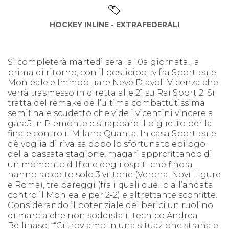
HOCKEY INLINE - EXTRAFEDERALI
Si completerà martedì sera la 10a giornata, la
prima di ritorno, con il posticipo tv fra Sportleale
Monleale e Immobiliare Neve Diavoli Vicenza che
verrà trasmesso in diretta alle 21 su Rai Sport 2. Si
tratta del remake dell’ultima combattutissima
semifinale scudetto che vide i vicentini vincere a
gara5 in Piemonte e strappare il biglietto per la
finale contro il Milano Quanta. In casa Sportleale
c’è voglia di rivalsa dopo lo sfortunato epilogo
della passata stagione, magari approfittando di
un momento difficile degli ospiti che finora
hanno raccolto solo 3 vittorie (Verona, Novi Ligure
e Roma), tre pareggi (fra i quali quello all’andata
contro il Monleale per 2-2) e altrettante sconfitte.
Considerando il potenziale dei berici un ruolino
di marcia che non soddisfa il tecnico Andrea
Bellinaso: ““Ci troviamo in una situazione strana e