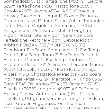
Sommadossi 07'13''; Tartaglione 17'02''; ST. Lievore
32'57''; Tartaglione 34'38''; Tartaglione 35'59'';
Covolo 42'03''; Lievore 45'34''; A.S.D. Cittadella
Hockey: Facchinetti; (Impigli); Covolo; Palliotto;
Pontarolo; Nave; Didonè; Spain; Zulian; Tombolan;
Tonin; Marini; Grigoletto; Sommadossi; Costa;
Asiago Vipers: Pesavento; (Stella); Longhini;
Rigoni; Tessari; Stella; Rigoni; Serembe; Corà;
Tartaglione; Petrone; Rigoni; Lievore; Rigoni;
Arbitro: FONZARI (TS) / MONFERONE (TS)
Espulsioni: Esp.Temp. Sommadossi 2'; Esp.Temp.
Tonin 2'; Esp.Temp. Tonin 2'; Esp.Temp. Tessari 2';
Esp.Temp. Didonè 2'; Esp.Temp. Pontarolo 2';
Esp.Temp. Petrone 2'; Allenatori: Pierobon Mauro
(A.S.D. Cittadella Hockey) / Forte Fabio (Asiago
Vipers) A.S.D. Ghosts Hockey Padova - Bad Boars
Molinese - Pisa: 4-2 (2-1) Marcatori: PT. Frigo 03'33'';
Frigo 11'54''; Dellantico 23'14''; ST. Barsanti 27'05'';
Pistellato 36'38''; Longhini 49'03''; A.S.D. Ghosts
Hockey Padova: Antinori; (Laner); Kos; Frizzera;
Pistellato; Ustignani; Veronese; Longhini; Baldan;
Rossi; Gruber; Frigo; Zazzaron; Bad Boars
Molinese - Pisa: Della; (Buschi); Stricker; Pardini;