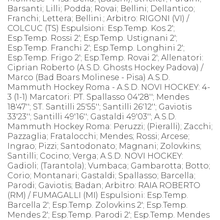
Barsanti; Lilli; Podda; Rovai; Bellini; Dellantico;
Franchi; Lettera; Bellini.; Arbitro: RIGONI (VI) /
COLCUC (TS) Espulsioni: Esp.Temp. Kos 2';
Esp.Temp. Rossi 2'; Esp.Temp. Ustignani 2';
Esp.Temp. Franchi 2'; Esp.Temp. Longhini 2';
Esp.Temp. Frigo 2'; Esp.Temp. Rovai 2'; Allenatori:
Ciprian Roberto (A.S.D. Ghosts Hockey Padova) /
Marco (Bad Boars Molinese - Pisa) A.S.D.
Mammuth Hockey Roma - A.S.D. NOVI HOCKEY: 4-
3 (1-1) Marcatori: PT. Spallasso 04'28''; Mendes
18'47''; ST. Santilli 25'55''; Santilli 26'12''; Gaviotis
33'23''; Santilli 49'16''; Gastaldi 49'03''; A.S.D.
Mammuth Hockey Roma: Peruzzi; (Pieralli); Zacchi;
Pazzaglia; Fratalocchi; Mendes; Rossi; Arcese;
Ingrao; Pizzi; Santodonato; Magnani; Zolovkins;
Santilli; Cocino; Verga; A.S.D. NOVI HOCKEY:
Gadioli; (Tarantola); Vumbaca; Gambarotta; Botto;
Corio; Montanari; Gastaldi; Spallasso; Barcella;
Parodi; Gaviotis; Badan; Arbitro: RAIA ROBERTO
(RM) / FUMAGALLI (MI) Espulsioni: Esp.Temp.
Barcella 2'; Esp.Temp. Zolovkins 2'; Esp.Temp.
Mendes 2'; Esp.Temp. Parodi 2'; Esp.Temp. Mendes