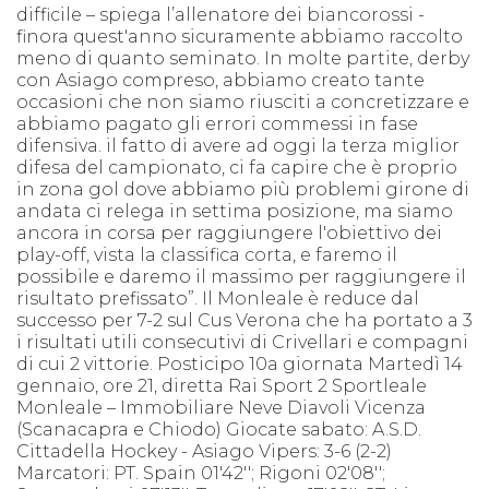
difficile – spiega l’allenatore dei biancorossi -
finora quest'anno sicuramente abbiamo raccolto
meno di quanto seminato. In molte partite, derby
con Asiago compreso, abbiamo creato tante
occasioni che non siamo riusciti a concretizzare e
abbiamo pagato gli errori commessi in fase
difensiva. il fatto di avere ad oggi la terza miglior
difesa del campionato, ci fa capire che è proprio
in zona gol dove abbiamo più problemi girone di
andata ci relega in settima posizione, ma siamo
ancora in corsa per raggiungere l'obiettivo dei
play-off, vista la classifica corta, e faremo il
possibile e daremo il massimo per raggiungere il
risultato prefissato”. Il Monleale è reduce dal
successo per 7-2 sul Cus Verona che ha portato a 3
i risultati utili consecutivi di Crivellari e compagni
di cui 2 vittorie. Posticipo 10a giornata Martedì 14
gennaio, ore 21, diretta Rai Sport 2 Sportleale
Monleale – Immobiliare Neve Diavoli Vicenza
(Scanacapra e Chiodo) Giocate sabato: A.S.D.
Cittadella Hockey - Asiago Vipers: 3-6 (2-2)
Marcatori: PT. Spain 01'42''; Rigoni 02'08'';