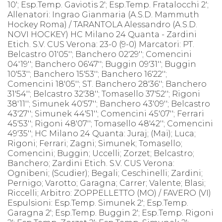
10'; Esp.Temp. Gaviotis 2'; Esp.Temp. Fratalocchi 2';
Allenatori: Ingrao Gianmaria (A.S.D. Mammuth
Hockey Roma) / TARANTOLA Alessandro (A.S.D.
NOVI HOCKEY) HC Milano 24 Quanta - Zardini
Etich. S.V. CUS Verona: 23-0 (9-0) Marcatori: PT.
Belcastro 01'05''; Banchero 02'29''; Comencini
04'19''; Banchero 06'47''; Buggin 09'31''; Buggin
10'53''; Banchero 15'53''; Banchero 16'22'';
Comencini 18'05''; ST. Banchero 28'36''; Banchero
31'54''; Belcastro 32'38''; Tomasello 37'52''; Rigoni
38'11''; Simunek 40'57''; Banchero 43'09''; Belcastro
43'27''; Simunek 44'51''; Comencini 45'07''; Ferrari
45'53''; Rigoni 48'07''; Tomasello 48'42''; Comencini
49'35''; HC Milano 24 Quanta: Juraj; (Mai); Luca;
Rigoni; Ferrari; Zagni; Simunek; Tomasello;
Comencini; Buggin; Uccelli; Zorzet; Belcastro;
Banchero; Zardini Etich. S.V. CUS Verona:
Ognibeni; (Scudier); Begali; Ceschinelli; Zardini;
Pernigo; Varotto; Garagna; Carrer; Valente; Blasi;
Riccelli; Arbitro: ZOPPELLETTO (MO) / FAVERO (VI)
Espulsioni: Esp.Temp. Simunek 2'; Esp.Temp.
Garagna 2'; Esp.Temp. Buggin 2'; Esp.Temp. Rigoni