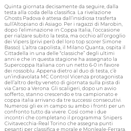
Quinta giornata decisamente da seguire, dalla
testa alla coda della classifica. La rivelazione
Ghosts Padova è attesa dall’insidiosa trasferta
sull’Altopiano di Asiago. Per i ragazzi di Marobin,
dopo l’eliminazione in Coppa Italia, l’occasione
per rialzare subito la testa, ma occhio all’orgoglio
dei Vipers (privi però del loro top scorer Simone
Basso). L’altra capolista, il Milano Quanta, ospita il
Cittadella in una delle “classiche” degli ultimi
anni e che in questa stagione ha assegnato la
Supercoppa Italiana con un netto 6-0 in favore
dei rossoblu. Appena dietro al duo di testa, c’è
un’indiavolata MC Control Vicenza protagonista
dell’altro derby veneto di giornata sulla pista di
via Carso a Verona. Gli scaligeri, dopo un avvio
sofferto, stanno crescendo e tra campionato e
coppa italia arrivano da tre successi consecutivi.
Numerosi gli ex in campo su ambo i fronti per un
confronto tutto da vivere. Così come i due
incontri che completano il programma: Snipers
Civitavecchia-Real Torino che assegna punti
pesanti per classifica e morale e Monleale-Ferrara,