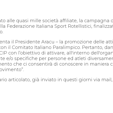
o alle quasi mille società affiliate, la campagna d
lla Federazione Italiana Sport Rotellistici, finaliz
o.
menta il Presidente Aracu – la promozione delle attiv
 con il Comitato Italiano Paralimpico. Pertanto, da
IP con l’obiettivo di attivare, all'interno dell'or
grate e/o specifiche per persone ed atleti diversam
nto che ci consentirà di conoscere in maniera com
movimento”.
io articolato, già inviato in questi giorni via mail