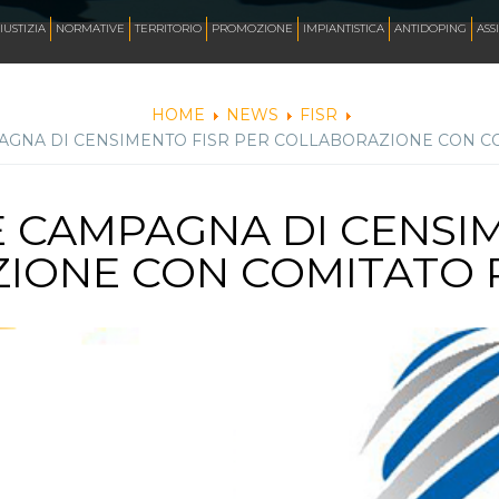
AZZURRI
IUSTIZIA
NORMATIVE
TERRITORIO
PROMOZIONE
IMPIANTISTICA
ANTIDOPING
ASS
HOME
NEWS
FISR
MPAGNA DI CENSIMENTO FISR PER COLLABORAZIONE CON C
FOTO
TE CAMPAGNA DI CENSI
CORSA
IONE CON COMITATO 
INLINE FREESTYLE
ROLLER FREESTYLE
MONOPATTINO