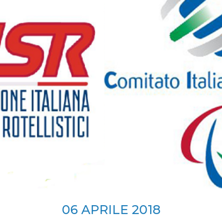
SKATE4ALL
ario
Ricerca Impianti
Feed
Photogallery
Priva
06
APRILE
2018