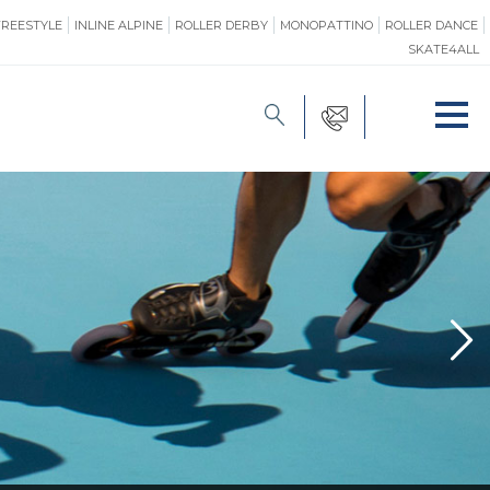
FREESTYLE
INLINE ALPINE
ROLLER DERBY
MONOPATTINO
ROLLER DANCE
SKATE4ALL
FORMAZIONE
O
PROMOZIONE
ONE
SAFEGUARDING