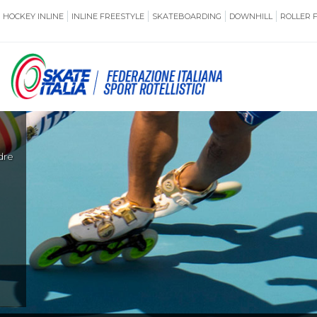
HOCKEY INLINE
INLINE FREESTYLE
SKATEBOARDING
DOWNHILL
ROLLER 
SSERAMENTO
CUG
NORMATIVE
TERRITORI
di
ANTIDOPING
ASSICURAZI