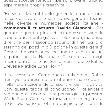
questo sport sentendosi liberi di provare i trick ed
esprimere la propria creatività.
“Ho visto alzarsi il livello generale, dunque sono
felice del lavoro che stanno svolgendo i tecnici
nelle diverse e numerose società italiane -
commenta il ct azzurro Davide Giannoni
- Per
quanto riguarda gli atleti d’interesse nazionale
sono praticamente già stati selezionati, ma posso
dire che per il secondo raduno di fine luglio ci
saranno dei posti in più poiché in questa gara di
Genova ho visto nuovi pattinatori e pattinatrici
papabili per la Nazionale. Ci sono stati degli
inserimenti anche nei Senior con Hipolito Kalleo
Breves e Matilde Luna Fiorin”.
Il successo del Campionato italiano di Roller
freestyle rappresenta un ulteriore passo avanti
nella promozione dello sport e dell’inclusività.
Con questa tappa si concludono il calendario
regionale e tricolore e si pensa già ai prossimi
World Skate Games: l’entusiasmo e l’energia visti
a Genova sono di ottimo auspicio per le sfide