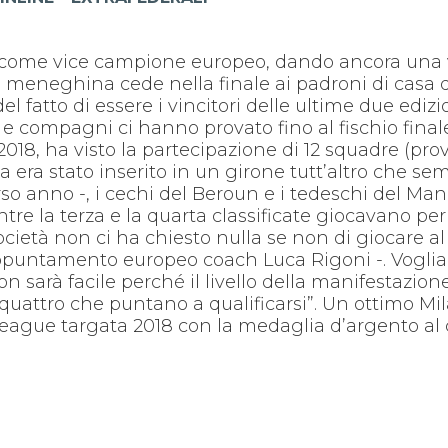
e come vice campione europeo, dando ancora una 
 meneghina cede nella finale ai padroni di casa d
 del fatto di essere i vincitori delle ultime due edi
e compagni ci hanno provato fino al fischio final
 2018, ha visto la partecipazione di 12 squadre (pr
nta era stato inserito in un girone tutt’altro che 
corso anno -, i cechi del Beroun e i tedeschi del M
e la terza e la quarta classificate giocavano per 
ietà non ci ha chiesto nulla se non di giocare al 
’appuntamento europeo coach Luca Rigoni -. Vogliam
 sarà facile perché il livello della manifestazion
u quattro che puntano a qualificarsi”. Un ottimo 
ague targata 2018 con la medaglia d’argento al c