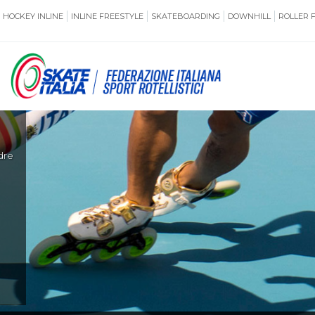
HOCKEY INLINE
INLINE FREESTYLE
SKATEBOARDING
DOWNHILL
ROLLER 
SSERAMENTO
CUG
NORMATIVE
TERRITORI
di
ANTIDOPING
ASSICURAZI