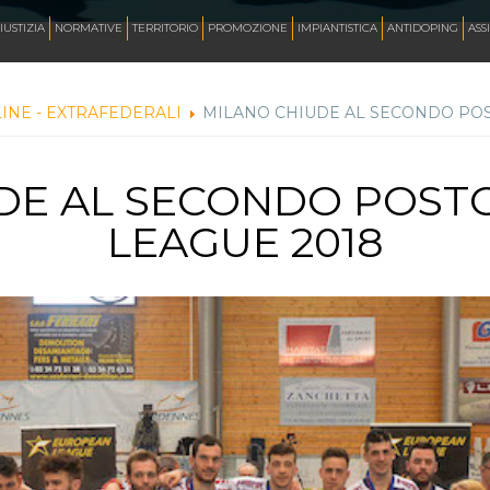
AZZURRI
IUSTIZIA
NORMATIVE
TERRITORIO
PROMOZIONE
IMPIANTISTICA
ANTIDOPING
ASS
INE - EXTRAFEDERALI
MILANO CHIUDE AL SECONDO POS
FOTO
DE AL SECONDO POST
CORSA
LEAGUE 2018
INLINE FREESTYLE
ROLLER FREESTYLE
MONOPATTINO