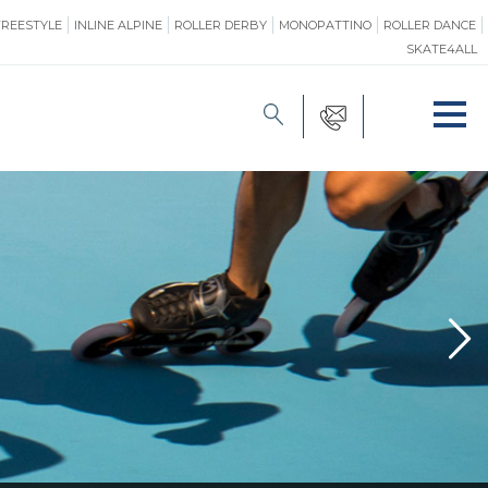
FREESTYLE
INLINE ALPINE
ROLLER DERBY
MONOPATTINO
ROLLER DANCE
SKATE4ALL
FORMAZIONE
O
PROMOZIONE
ONE
SAFEGUARDING