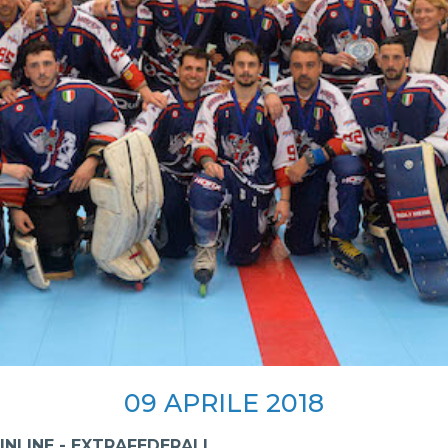
SKATE4ALL
ario
Ricerca Impianti
Feed
Photogallery
Priva
09
APRILE
2018
INLINE - EXTRAFEDERALI