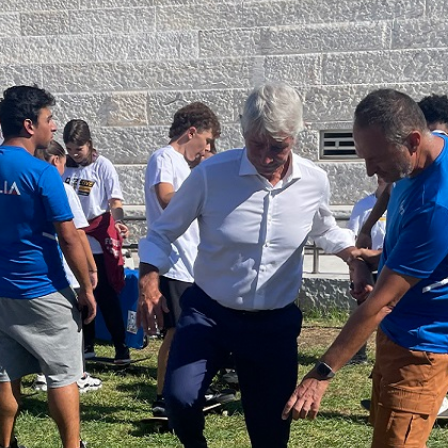
SKATE4ALL
ario
Ricerca Impianti
Feed
Photogallery
Priva