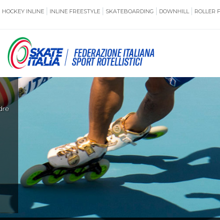
HOCKEY INLINE
INLINE FREESTYLE
SKATEBOARDING
DOWNHILL
ROLLER 
SSERAMENTO
CUG
NORMATIVE
TERRITORI
di
ANTIDOPING
ASSICURAZI