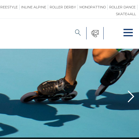
FREESTYLE
INLINE ALPINE
ROLLER DERBY
MONOPATTINO
ROLLER DANCE
SKATE4ALL
FORMAZIONE
O
PROMOZIONE
ONE
SAFEGUARDING