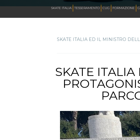
CALENDARIO
SKATE ITALIA
TESSERAMENTO
CUG
FORMAZIONE
G
SKATE ITALIA ED IL MINISTRO DE
NEWS
ARTISTICO
SKATE ITALIA
PROTAGONIS
HOCKEY INLINE
PARCO
DOWNHILL
ROLLER DERBY