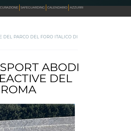
ICURAZIONE
SAFEGUARDING
CALENDARIO
AZZURRI
E DEL PARCO DEL FORO ITALICO DI
SKATE ITALIA TV
HOCKEY PISTA
O SPORT ABODI
EACTIVE DEL
SKATEBOARDING
I ROMA
INLINE ALPINE
ROLLER DANCE