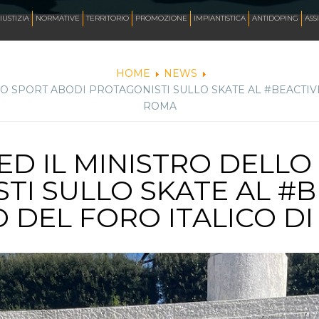
AZZURRI
IUSTIZIA
NORMATIVE
TERRITORIO
PROMOZIONE
IMPIANTISTICA
ANTIDOPING
ASS
HOME
NEWS
LLO SPORT ABODI PROTAGONISTI SULLO SKATE AL #BEACTIV
FOTO
ROMA
CORSA
 ED IL MINISTRO DELL
TI SULLO SKATE AL #B
INLINE FREESTYLE
 DEL FORO ITALICO D
ROLLER FREESTYLE
MONOPATTINO