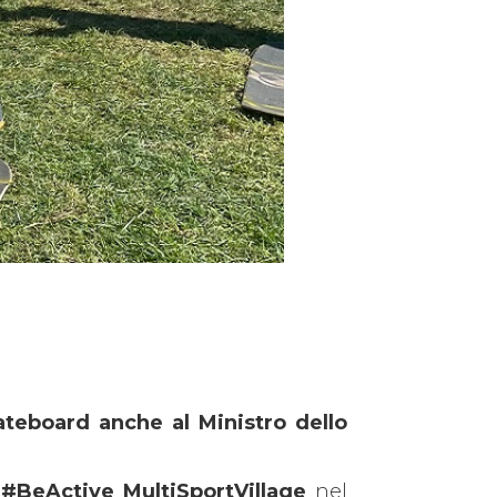
ateboard anche al Ministro dello
l
#BeActive MultiSportVillage
nel