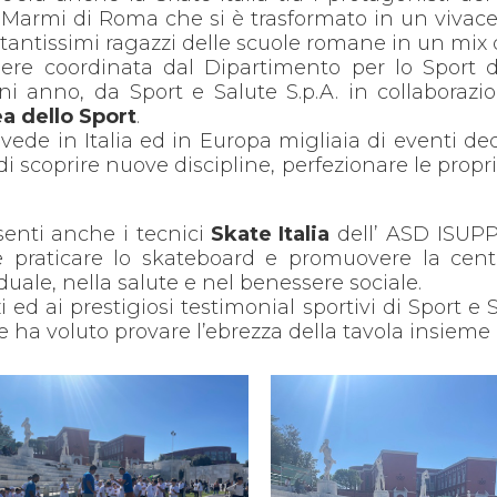
i Marmi di Roma che si è trasformato in un vivac
 tantissimi ragazzi delle scuole romane in un mix 
re coordinata dal Dipartimento per lo Sport d
i anno, da Sport e Salute S.p.A. in collaborazi
a dello Sport
.
de in Italia ed in Europa migliaia di eventi dedic
di scoprire nuove discipline, perfezionare le prop
enti anche i tecnici
Skate Italia
dell’ ASD ISUPP
e praticare lo skateboard e promuovere la cent
uale, nella salute e nel benessere sociale.
 ed ai prestigiosi testimonial sportivi di Sport e 
 ha voluto provare l’ebrezza della tavola insieme ai