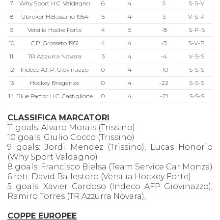
7
Why Sport H.C. Valdagno
6
4
5
S-S-V
8
Ubroker H.Bassano 1954
5
4
3
V-S-P
9
Versilia Hocke Forte
4
5
-8
S-P-S
10
C.P. Grosseto 1951
4
4
-3
S-V-P
11
TR Azzurra Novara
3
4
-4
V-S-S
12
Indeco A.F.P. Giovinazzo
0
4
-10
S-S-S
13
Hockey Breganze
0
4
-22
S-S-S
14
Blue Factor H.C. Castiglione
0
4
-21
S-S-S
CLASSIFICA MARCATORI
11 goals: Alvaro Morais (Trissino)
10 goals: Giulio Cocco (Trissino)
9 goals: Jordi Mendez (Trissino), Lucas Honorio
(Why Sport Valdagno)
8 goals: Francisco Bielsa (Team Service Car Monza)
6 reti: David Ballestero (Versilia Hockey Forte)
5 goals: Xavier Cardoso (Indeco AFP Giovinazzo),
Ramiro Torres (TR Azzurra Novara),
COPPE EUROPEE