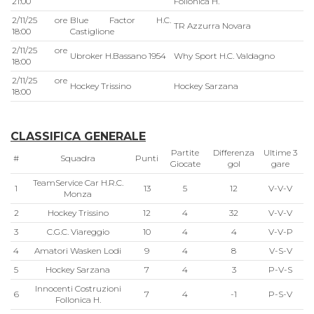
21:00
Follonica H.
2/11/25 ore
Blue Factor H.C.
TR Azzurra Novara
18:00
Castiglione
2/11/25 ore
Ubroker H.Bassano 1954
Why Sport H.C. Valdagno
18:00
2/11/25 ore
Hockey Trissino
Hockey Sarzana
18:00
CLASSIFICA GENERALE
Partite
Differenza
Ultime 3
#
Squadra
Punti
Giocate
gol
gare
TeamService Car H.R.C.
1
13
5
12
V-V-V
Monza
2
Hockey Trissino
12
4
32
V-V-V
3
C.G.C. Viareggio
10
4
4
V-V-P
4
Amatori Wasken Lodi
9
4
8
V-S-V
5
Hockey Sarzana
7
4
3
P-V-S
Innocenti Costruzioni
6
7
4
-1
P-S-V
Follonica H.