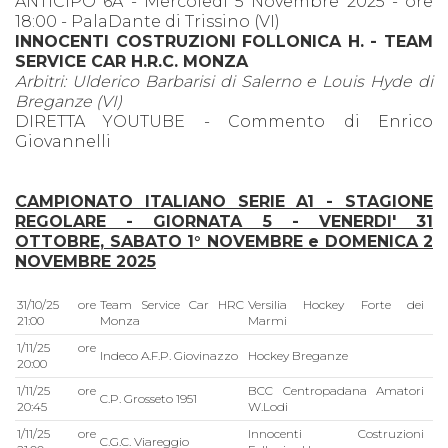
ANTICIPO 6A - Mercoledì 5 Novembre 2025 - ore
18:00 - PalaDante di Trissino (VI)
INNOCENTI COSTRUZIONI FOLLONICA H. - TEAM
SERVICE CAR H.R.C. MONZA
Arbitri: Ulderico Barbarisi di Salerno e Louis Hyde di
Breganze (VI)
DIRETTA YOUTUBE - Commento di Enrico
Giovannelli
CAMPIONATO ITALIANO SERIE A1 - STAGIONE
REGOLARE - GIORNATA 5 - VENERDI' 31
OTTOBRE, SABATO 1° NOVEMBRE e DOMENICA 2
NOVEMBRE 2025
31/10/25 ore
Team Service Car HRC
Versilia Hockey Forte dei
21:00
Monza
Marmi
1/11/25 ore
Indeco A.F.P. Giovinazzo
Hockey Breganze
20:00
1/11/25 ore
BCC Centropadana Amatori
C.P. Grosseto 1951
20:45
W.Lodi
1/11/25 ore
Innocenti Costruzioni
C.G.C. Viareggio