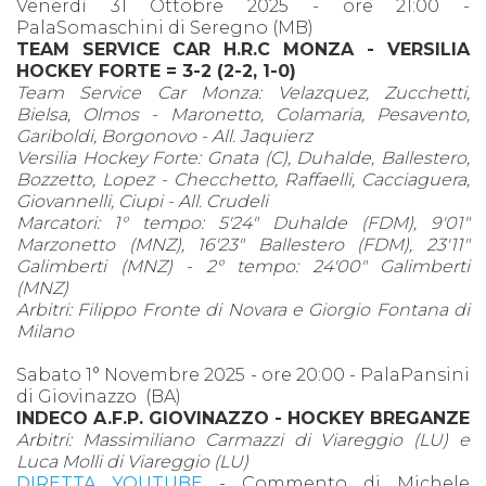
Venerdì 31 Ottobre 2025 - ore 21:00 -
PalaSomaschini di Seregno (MB)
TEAM SERVICE CAR H.R.C MONZA - VERSILIA
HOCKEY FORTE = 3-2 (2-2, 1-0)
Team Service Car Monza: Velazquez, Zucchetti,
Bielsa, Olmos - Maronetto, Colamaria, Pesavento,
Gariboldi, Borgonovo - All. Jaquierz
Versilia Hockey Forte: Gnata (C), Duhalde, Ballestero,
Bozzetto, Lopez - Checchetto, Raffaelli, Cacciaguera,
Giovannelli, Ciupi - All. Crudeli
Marcatori: 1° tempo: 5'24" Duhalde (FDM), 9'01"
Marzonetto (MNZ), 16'23" Ballestero (FDM), 23'11"
Galimberti (MNZ) - 2° tempo: 24'00" Galimberti
(MNZ)
Arbitri: Filippo Fronte di Novara e Giorgio Fontana di
Milano
Sabato 1° Novembre 2025 - ore 20:00 - PalaPansini
di Giovinazzo (BA)
INDECO A.F.P. GIOVINAZZO - HOCKEY BREGANZE
Arbitri: Massimiliano Carmazzi di Viareggio (LU) e
Luca Molli di Viareggio (LU)
DIRETTA YOUTUBE
- Commento di Michele