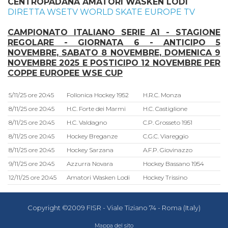
CENTROPADANA AMATORI WASKEN LODI
DIRETTA WSETV WORLD SKATE EUROPE TV
CAMPIONATO ITALIANO SERIE A1 - STAGIONE
REGOLARE - GIORNATA 6 - ANTICIPO 5
NOVEMBRE, SABATO 8 NOVEMBRE, DOMENICA 9
NOVEMBRE 2025 E POSTICIPO 12 NOVEMBRE PER
COPPE EUROPEE WSE CUP
5/11/25 ore 20:45
Follonica Hockey 1952
H.R.C. Monza
8/11/25 ore 20:45
H.C. Forte dei Marmi
H.C. Castiglione
8/11/25 ore 20:45
H.C. Valdagno
C.P. Grosseto 1951
8/11/25 ore 20:45
Hockey Breganze
C.G.C. Viareggio
8/11/25 ore 20:45
Hockey Sarzana
A.F.P. Giovinazzo
9/11/25 ore 20:45
Azzurra Novara
Hockey Bassano 1954
12/11/25 ore 20:45
Amatori Wasken Lodi
Hockey Trissino
Copyright ©2009 FISR - Viale Tiziano 74 - Roma (Italy)
Mappa del sito