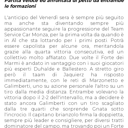
Partita veloce ed affrontata di petto da entrambe
le formazioni
L'anticipo del Venerdì sera è sempre più seguito
ma anche sta diventando sempre più
appassionante seguire la progressione del Team
Service Car Monza, per la prima volta da quando è
in A1 che sta lottando per i primi posti. Potrà
essere capolista per alcune ora, meritandola
grazie alla quarta vittoria consecutiva, ed un
collettivo molto affiatato. Due volte il Forte dei
Marmi è andato in vantaggio con i suoi giocatori
più esperti Duhalde e Ballestero. A stretto giro
però il taam di Jaquierz ha risposto
immediatamente, con le reti di Marzonetto e
Galimberti, uno su azione personale l'altro su un
tiro dalla media distanza. Entrambe volevano la
vittoria dopo il 2-2 dell'intervallo, ma a decidere è
stato ancora Galimberti con un tiro scagliato
dalla tre quarti che sorprende Gnata sotto
l'incrocio. Il capitano brianzolo firma la doppietta,
sempre più leader e consigliere, per diversi tratti
dominatore del campo, ma trovando poi un Forte