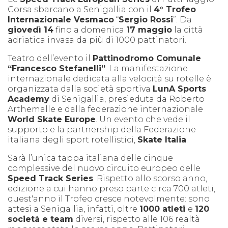
Corsa sbarcano a Senigallia con il
4° Trofeo
Internazionale Vesmaco
“
Sergio Rossi
”. Da
giovedì 14
fino a domenica
17 maggio
la città
adriatica invasa da più di 1000 pattinatori.
Teatro dell’evento il
Pattinodromo Comunale
“Francesco Stefanelli”
. La manifestazione
internazionale dedicata alla velocità su rotelle è
organizzata dalla società sportiva
LunA Sports
Academy
di Senigallia, presieduta da Roberto
Arthemalle e dalla federazione internazionale
World Skate Europe
. Un evento che vede il
supporto e la partnership della Federazione
italiana degli sport rotellistici,
Skate Italia
.
Sarà l’unica tappa italiana delle cinque
complessive del nuovo circuito europeo delle
Speed Track Series
. Rispetto allo scorso anno,
edizione a cui hanno preso parte circa 700 atleti,
quest'anno il Trofeo cresce notevolmente: sono
attesi a Senigallia, infatti, oltre
1000 atleti
e
120
società e team
diversi, rispetto alle 106 realtà