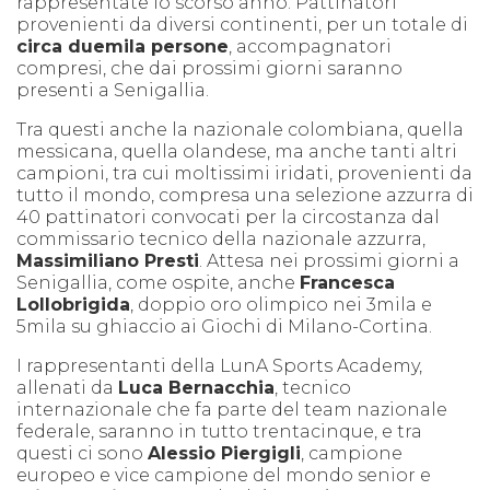
rappresentate lo scorso anno. Pattinatori
provenienti da diversi continenti, per un totale di
circa duemila persone
, accompagnatori
compresi, che dai prossimi giorni saranno
presenti a Senigallia.
Tra questi anche la nazionale colombiana, quella
messicana, quella olandese, ma anche tanti altri
campioni, tra cui moltissimi iridati, provenienti da
tutto il mondo, compresa una selezione azzurra di
40 pattinatori convocati per la circostanza dal
commissario tecnico della nazionale azzurra,
Massimiliano Presti
. Attesa nei prossimi giorni a
Senigallia, come ospite, anche
Francesca
Lollobrigida
, doppio oro olimpico nei 3mila e
5mila su ghiaccio ai Giochi di Milano-Cortina.
I rappresentanti della LunA Sports Academy,
allenati da
Luca Bernacchia
, tecnico
internazionale che fa parte del team nazionale
federale, saranno in tutto trentacinque, e tra
questi ci sono
Alessio Piergigli
, campione
europeo e vice campione del mondo senior e