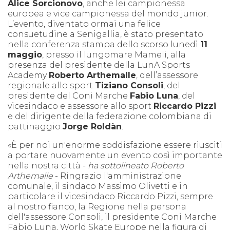
Alice Sorcionovo
, anche lei campionessa
europea e vice campionessa del mondo junior.
L’evento, diventato ormai una felice
consuetudine a Senigallia, è stato presentato
nella conferenza stampa dello scorso lunedì
11
maggio
, presso il lungomare Mameli, alla
presenza del presidente della LunA Sports
Academy
Roberto Arthemalle
, dell’assessore
regionale allo sport
Tiziano Consoli
, del
presidente del Coni Marche
Fabio Luna
, del
vicesindaco e assessore allo sport
Riccardo Pizzi
e del dirigente della federazione colombiana di
pattinaggio
Jorge Roldàn
.
«È per noi un'enorme soddisfazione essere riusciti
a portare nuovamente un evento così importante
nella nostra città -
ha sottolineato Roberto
Arthemalle
- Ringrazio l'amministrazione
comunale, il sindaco Massimo Olivetti e in
particolare il vicesindaco Riccardo Pizzi, sempre
al nostro fianco, la Regione nella persona
dell'assessore Consoli, il presidente Coni Marche
Fabio Luna, World Skate Europe nella figura di