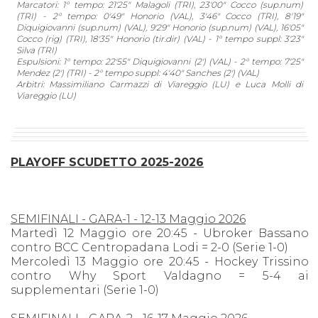
Marcatori: 1° tempo: 21'25" Malagoli (TRI), 23'00" Cocco (sup.num)
(TRI) - 2° tempo: 0'49" Honorio (VAL), 3'46" Cocco (TRI), 8'19"
Diquigiovanni (sup.num) (VAL), 9'29" Honorio (sup.num) (VAL), 16'05"
Cocco (rig) (TRI), 18'35" Honorio (tir.dir) (VAL) - 1° tempo suppl: 3'23"
Silva (TRI)
Espulsioni: 1° tempo: 22'55" Diquigiovanni (2') (VAL) - 2° tempo: 7'25"
Mendez (2') (TRI) - 2° tempo suppl: 4'40" Sanches (2') (VAL)
Arbitri: Massimiliano Carmazzi di Viareggio (LU) e Luca Molli di
Viareggio (LU)
PLAYOFF SCUDETTO 2025-2026
SEMIFINALI - GARA-1 - 12-13 Maggio 2026
Martedì 12 Maggio ore 20:45 - Ubroker Bassano
contro BCC Centropadana Lodi = 2-0 (Serie 1-0)
Mercoledì 13 Maggio ore 20:45 - Hockey Trissino
contro Why Sport Valdagno = 5-4 ai
supplementari (Serie 1-0)