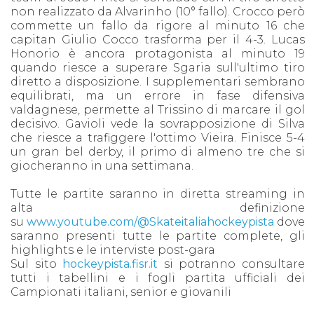
non realizzato da Alvarinho (10° fallo). Crocco però
commette un fallo da rigore al minuto 16 che
capitan Giulio Cocco trasforma per il 4-3. Lucas
Honorio è ancora protagonista al minuto 19
quando riesce a superare Sgaria sull'ultimo tiro
diretto a disposizione. I supplementari sembrano
equilibrati, ma un errore in fase difensiva
valdagnese, permette al Trissino di marcare il gol
decisivo. Gavioli vede la sovrapposizione di Silva
che riesce a trafiggere l'ottimo Vieira. Finisce 5-4
un gran bel derby, il primo di almeno tre che si
giocheranno in una settimana.
Tutte le partite saranno in diretta streaming in
alta definizione
su
www.youtube.com/@Skateitaliahockeypista
dove
saranno presenti tutte le partite complete, gli
highlights e le interviste post-gara
Sul sito
hockeypista.fisr.it
si potranno consultare
tutti i tabellini e i fogli partita ufficiali dei
Campionati italiani, senior e giovanili