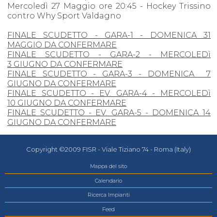
Mercoledì 27 Maggio ore 20:45 - Hockey Trissino
contro Why Sport Valdagno
FINALE SCUDETTO - GARA-1 - DOMENICA 31
MAGGIO DA CONFERMARE
FINALE SCUDETTO - GARA-2 - MERCOLEDì
3 GIUGNO DA CONFERMARE
FINALE SCUDETTO - GARA-3 - DOMENICA 7
GIUGNO DA CONFERMARE
FINALE SCUDETTO - EV. GARA-4 - MERCOLEDì
10 GIUGNO DA CONFERMARE
FINALE SCUDETTO - EV. GARA-5 - DOMENICA 14
GIUGNO DA CONFERMARE
Copyright ©2009 FISR - Viale Tiziano 74 - Roma (Italy)
Mappa del sito
Calendario
Ricerca Impianti
Feed