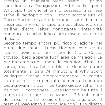
scontro in balaustra viene sfilato il primo
cartellino blu a Diquigiovanni. Attimi difficili per il
Why Sport perché al primo possesso trissinese
arriva il raddoppio con il tocco sottomisura di
Cocco. Anche i restanti due minuti sono di marca
trissinese e Vieira si supera, neutralizzando una
pallina dietro l'altra nonostante l'inferiorità
numerica, in cui ha dimostrato di avere avuto forti
difficoltà.
Secondo tempo ancora più ricco di azione: nei
primi due minuti Lucas Honorio colpisce in
azione ravvicinata, poi risponde Giulio Cocco,
trovato libero appena fuori area da Malagoli. La
partita sembra nelle mani dei campioni d'Italia in
carica, ma il cartellino blu a Mendez riapre
totalmente la gara. Al minuto 8 il Why Sport
Valdagno ritorna prepotentemente in partita
con due reti in superiorità numerica: Leonardo
Diquigiovanni trova il pertugio giusto sul primo
palo,poi il portoghese Lucas Honorio ha tutto il
tempo di caricare e realizzare il 3-3 dal limite
dell'area. Il momento più difficile della gara per il
team di João Pinto si conclude con il tiro diretto