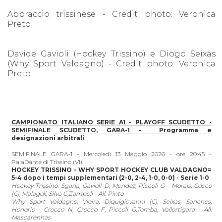
Abbraccio trissinese - Credit photo: Veronica
Preto
Davide Gavioli (Hockey Trissino) e Diogo Seixas
(Why Sport Valdagno) - Credit photo: Veronica
Preto
CAMPIONATO ITALIANO SERIE A1 - PLAYOFF SCUDETTO -
SEMIFINALE SCUDETTO, GARA-1 -
Programma e
designazioni arbitrali
SEMIFINALE GARA-1 - Mercoledì 13 Maggio 2026 - ore 20:45 -
PalaDante di Trissino (VI)
HOCKEY TRISSINO - WHY SPORT HOCKEY CLUB VALDAGNO=
5-4 dopo i tempi supplementari (2-0, 2-4, 1-0, 0-0) - Serie 1-0
Hockey Trissino: Sgaria, GaviolI D, Mendez, Piccoli G - Morais, Cocco
(C), Malagoli, Silva G,Zampoli - All. Pinto
Why Sport Valdagno: Vieira, Diquigiovanni (C), Seixas, Sanches,
Honorio - Crocco N, Crocco F, Piccoli G,Tomba, Vallortigara - All.
Mascarenhas