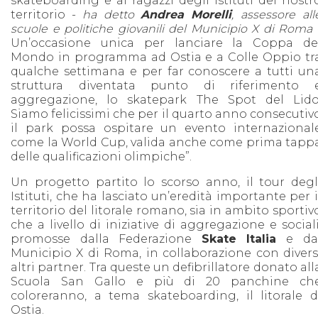
skateboarding e ai ragazzi degli Istituti del nostr
territorio -
ha detto
Andrea Morelli
,
assessore all
scuole e politiche giovanili del Municipio X di Roma
Un’occasione unica per lanciare la Coppa de
Mondo in programma ad Ostia e a Colle Oppio tr
qualche settimana e per far conoscere a tutti un
struttura diventata punto di riferimento 
aggregazione, lo skatepark The Spot del Lido
Siamo felicissimi che per il quarto anno consecutiv
il park possa ospitare un evento internazional
come la World Cup, valida anche come prima tapp
delle qualificazioni olimpiche”.
Un progetto partito lo scorso anno, il tour degl
Istituti, che ha lasciato un’eredità importante per i
territorio del litorale romano, sia in ambito sportiv
che a livello di iniziative di aggregazione e sociali
promosse dalla Federazione
Skate Italia
e da
Municipio X di Roma, in collaborazione con divers
altri partner. Tra queste un defibrillatore donato all
Scuola San Gallo e più di 20 panchine ch
coloreranno, a tema skateboarding, il litorale d
Ostia.