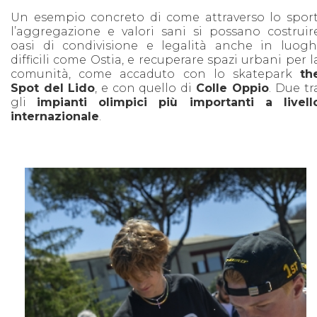
Un esempio concreto di come attraverso lo sport
l’aggregazione e valori sani si possano costruir
oasi di condivisione e legalità anche in luogh
difficili come Ostia, e recuperare spazi urbani per l
comunità, come accaduto con lo skatepark
th
Spot del Lido
, e con quello di
Colle Oppio
. Due tr
gli
impianti olimpici più importanti a livell
internazionale
.