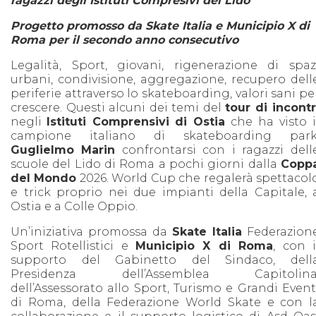
ragazzi degli Istituti Compresivi del Lido
Progetto promosso da Skate Italia e Municipio X di
Roma per il secondo anno consecutivo
Legalità, Sport, giovani, rigenerazione di spaz
urbani, condivisione, aggregazione, recupero dell
periferie attraverso lo skateboarding, valori sani pe
crescere. Questi alcuni dei temi del
tour di incontr
negli
Istituti Comprensivi di Ostia
che ha visto i
campione italiano di skateboarding park
Guglielmo Marin
confrontarsi con i ragazzi dell
scuole del Lido di Roma a pochi giorni dalla
Copp
del Mondo
2026. World Cup che regalerà spettacol
e trick proprio nei due impianti della Capitale, 
Ostia e a Colle Oppio.
Un’iniziativa promossa da
Skate Italia
Federazion
Sport Rotellistici e
Municipio X di Roma
, con i
supporto del Gabinetto del Sindaco, dell
Presidenza dell’Assemblea Capitolina
dell’Assessorato allo Sport, Turismo e Grandi Event
di Roma, della Federazione World Skate e con l