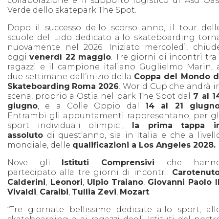
collaborazione e il supporto logistico di Asd Oas
Verde dello skatepark The Spot.
Dopo il successo dello scorso anno, il tour dell
scuole del Lido dedicato allo skateboarding torn
nuovamente nel 2026. Iniziato mercoledì, chiud
oggi
venerdì 22 maggio
. Tre giorni di incontri tra 
ragazzi e il campione italiano Guglielmo Marin, 
due settimane dall’inizio della
Coppa del Mondo d
Skateboarding
Roma 2026
. World Cup che andrà i
scena, proprio a Ostia nel park The Spot dal
7 al 1
giugno
, e a Colle Oppio dal
14 al 21 giugn
Entrambi gli appuntamenti rappresentano, per gl
sport individuali olimpici,
la prima tappa i
assoluto
di quest’anno, sia in Italia e che a livell
mondiale, delle
qualificazioni a Los Angeles 2028.
Nove gli
Istituti Comprensivi
che hann
partecipato alla tre giorni di incontri:
Carotenut
Calderini
,
Leonori
,
Ulpio
Traiano
,
Giovanni Paolo I
Vivaldi
,
Caraibi
,
Tullia Zevi
,
Mozart
.
“Tre giornate bellissime dedicate allo sport, all