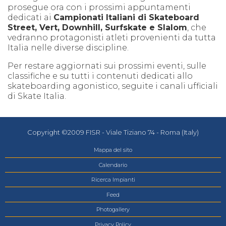
prosegue ora con i prossimi appuntamenti
dedicati ai
Campionati Italiani di Skateboard
Street, Vert, Downhill, Surfskate e Slalom
, che
vedranno protagonisti atleti provenienti da tutta
Italia nelle diverse discipline.
Per restare aggiornati sui prossimi eventi, sulle
classifiche e su tutti i contenuti dedicati allo
skateboarding agonistico, seguite i canali ufficiali
di Skate Italia.
Copyright ©2009 FISR - Viale Tiziano 74 - Roma (Italy)
Mappa del sito
Calendario
Ricerca Impianti
Feed
Photogallery
Privacy Policy