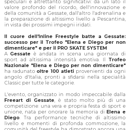
speculari e altrettanto significativi: da un lato il
valore profondo del ricordo, dell'innovazione e
della comunità a Gessate, dall'altro l'adrenalina e
la preparazione di altissimo livello a Pescantina,
in vista dei prossimi impegni iridati.
Il cuore dell'Inline Freestyle batte a Gessate:
successo per il Trofeo "Elena e Diego per non
dimenticare" e per il PRO SKATE SYSTEM
A
Gessate
è andata in scena una giornata di
sport ad altissima intensità emotiva. Il
Trofeo
Nazionale "Elena e Diego per non dimenticare"
ha radunato
oltre 100 atleti
provenienti da ogni
angolo d'Italia, pronti a sfidarsi nella specialità
Classic per tutte le categorie.
L'evento, organizzato in modo impeccabile dalla
Freeart di Gessate
, è stato molto più di una
competizione: una vera e propria festa di sport e
unione, nata per onorare la memoria di
Elena e
Diego
. Tra performance tecniche di altissimo
livello e momenti di profonda commozione, la
comunità del freestyle ha dimostrato ancora una