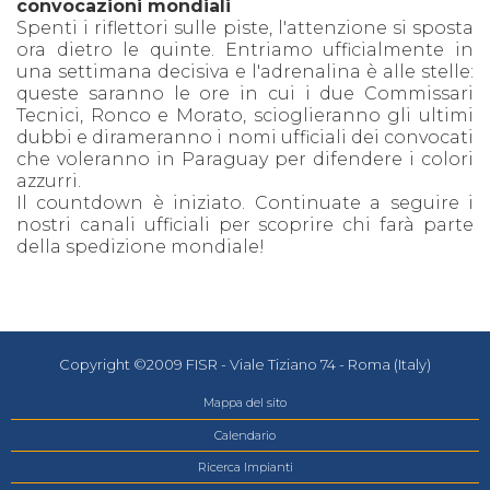
convocazioni mondiali
Spenti i riflettori sulle piste, l'attenzione si sposta
ora dietro le quinte. Entriamo ufficialmente in
una settimana decisiva e l'adrenalina è alle stelle:
queste saranno le ore in cui i due Commissari
Tecnici, Ronco e Morato, scioglieranno gli ultimi
dubbi e dirameranno i nomi ufficiali dei convocati
che voleranno in Paraguay per difendere i colori
azzurri.
Il countdown è iniziato. Continuate a seguire i
nostri canali ufficiali per scoprire chi farà parte
della spedizione mondiale!
Copyright ©2009 FISR - Viale Tiziano 74 - Roma (Italy)
Mappa del sito
Calendario
Ricerca Impianti