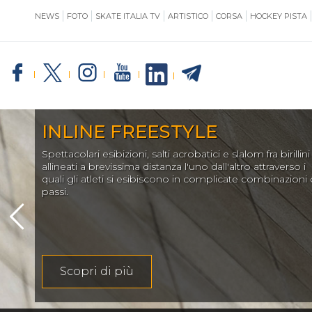
NEWS
FOTO
SKATE ITALIA TV
ARTISTICO
CORSA
HOCKEY PISTA
SKATE ITALIA
TE
INLINE FREESTYLE
Spettacolari esibizioni, salti acrobatici e slalom fra birillini
GIUSTIZIA
allineati a brevissima distanza l'uno dall'altro attraverso i
quali gli atleti si esibiscono in complicate combinazioni 
passi.
IMPIANTISTICA
Scopri di più