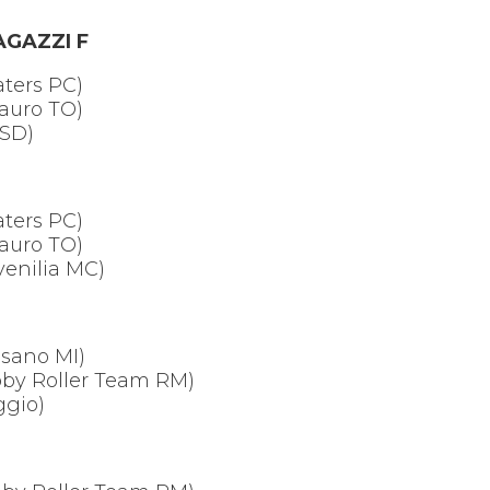
RAGAZZI F
aters PC)
Mauro TO)
ASD)
aters PC)
Mauro TO)
venilia MC)
ssano MI)
ebby Roller Team RM)
ggio)