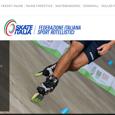
HOCKEY INLINE
INLINE FREESTYLE
SKATEBOARDING
DOWNHILL
ROLLER 
SSERAMENTO
CUG
NORMATIVE
TERRITORI
di
ANTIDOPING
ASSICURAZI