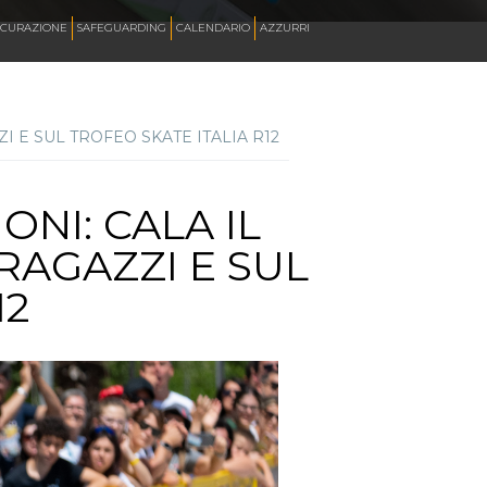
ICURAZIONE
SAFEGUARDING
CALENDARIO
AZZURRI
 E SUL TROFEO SKATE ITALIA R12
SKATE ITALIA TV
NI: CALA IL
HOCKEY PISTA
RAGAZZI E SUL
SKATEBOARDING
12
INLINE ALPINE
ROLLER DANCE