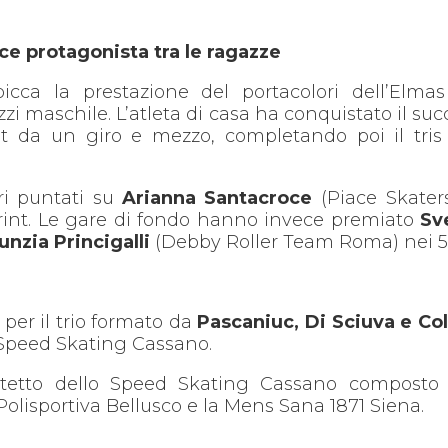
ce protagonista tra le ragazze
 spicca la prestazione del portacolori dell’Elma
i maschile. L’atleta di casa ha conquistato il suc
int da un giro e mezzo, completando poi il tris
ori puntati su
Arianna Santacroce
(Piace Skaters
print. Le gare di fondo hanno invece premiato
Sv
unzia Princigalli
(Debby Roller Team Roma) nei 5.
 per il trio formato da
Pascaniuc, Di Sciuva e Co
o Speed Skating Cassano.
quartetto dello Speed Skating Cassano compost
Polisportiva Bellusco e la Mens Sana 1871 Siena.