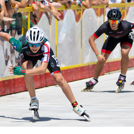
SKATE4ALL
ario
Ricerca Impianti
Feed
Photogallery
Priva