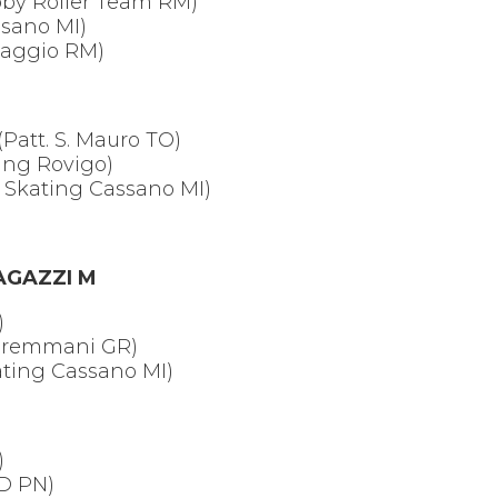
ebby Roller Team RM)
ssano MI)
inaggio RM)
Patt. S. Mauro TO)
ing Rovigo)
ed Skating Cassano MI)
 RAGAZZI M
)
 Maremmani GR)
ting Cassano MI)
)
SD PN)