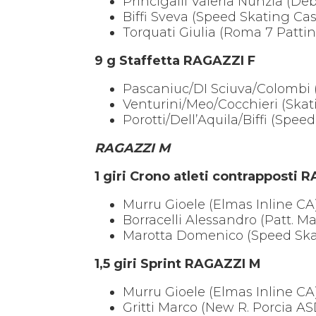
Princigalli Valeria Nunzia (D
Biffi Sveva (Speed Skating Ca
Torquati Giulia (Roma 7 Patt
9 g Staffetta RAGAZZI F
Pascaniuc/DI Sciuva/Colombi (
Venturini/Meo/Cocchieri (Skat
Porotti/Dell’Aquila/Biffi (Spe
RAGAZZI M
1 giri Crono atleti contrapposti
Murru Gioele (Elmas Inline CA
Borracelli Alessandro (Patt.
Marotta Domenico (Speed Ska
1,5 giri Sprint RAGAZZI M
Murru Gioele (Elmas Inline CA
Gritti Marco (New R. Porcia A