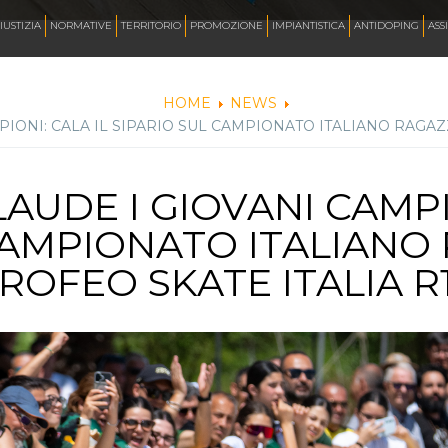
AZZURRI
IUSTIZIA
NORMATIVE
TERRITORIO
PROMOZIONE
IMPIANTISTICA
ANTIDOPING
ASS
HOME
NEWS
IONI: CALA IL SIPARIO SUL CAMPIONATO ITALIANO RAGAZZI
FOTO
AUDE I GIOVANI CAMPIO
CORSA
CAMPIONATO ITALIANO 
INLINE FREESTYLE
ROFEO SKATE ITALIA R
ROLLER FREESTYLE
MONOPATTINO