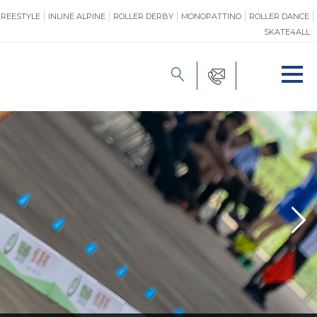
FREESTYLE
INLINE ALPINE
ROLLER DERBY
MONOPATTINO
ROLLER DANCE
SKATE4ALL
FORMAZIONE
O
PROMOZIONE
ONE
SAFEGUARDING