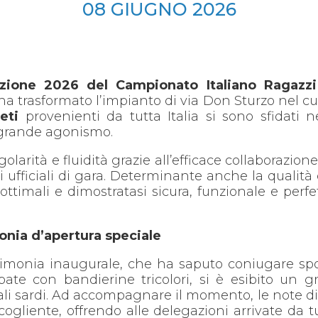
08
GIUGNO
2026
izione 2026 del Campionato Italiano Ragazzi
ha trasformato l’impianto di via Don Sturzo nel c
eti
provenienti da tutta Italia si sono sfidati 
 grande agonismo.
olarità e fluidità grazie all’efficace collaborazione 
gli ufficiali di gara. Determinante anche la qualit
 ottimali e dimostratasi sicura, funzionale e pe
onia d’apertura speciale
imonia inaugurale, che ha saputo coniugare sport
ate con bandierine tricolori, si è esibito un g
onali sardi. Ad accompagnare il momento, le note 
ogliente, offrendo alle delegazioni arrivate da 